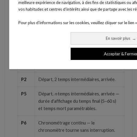
chronométrage. Sélectionnez-les directement depuis le
meilleure expérience de navigation, à des fins de statistiques ou afin
panneau, sans ordinateur.
vos habitudes et centres d’intérêts ainsi que de partage avec les r
Pour plus d'informations sur les cookies, veuillez cliquer sur le lien «
CHRONOMÉTRAGE & TEMPS INTERMÉDIAIRES
P0
Départ & arrivée — le chronométrage
En savoir plus
→
simple entre la cellule de départ et la
cellule d'arrivée.
Accepter & Ferme
P1
Départ, 1 temps intermédiaire, arrivée.
P2
Départ, 2 temps intermédiaires, arrivée.
P5
Départ,
n
temps intermédiaires, arrivée —
durée d'affichage du temps final (5–60 s)
et temps mort paramétrables.
P6
Chronométrage continu — le
chronomètre tourne sans interruption.