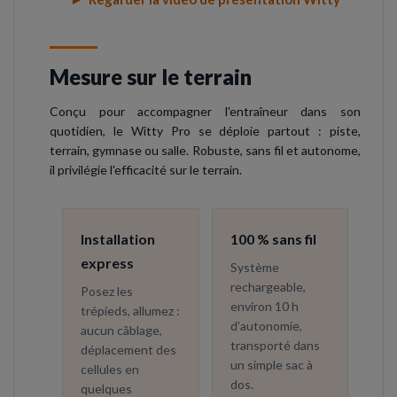
Mesure sur le terrain
Conçu pour accompagner l'entraîneur dans son
quotidien, le Witty Pro se déploie partout : piste,
terrain, gymnase ou salle. Robuste, sans fil et autonome,
il privilégie l'efficacité sur le terrain.
Installation
100 % sans fil
express
Système
rechargeable,
Posez les
environ 10 h
trépieds, allumez :
d'autonomie,
aucun câblage,
transporté dans
déplacement des
un simple sac à
cellules en
dos.
quelques