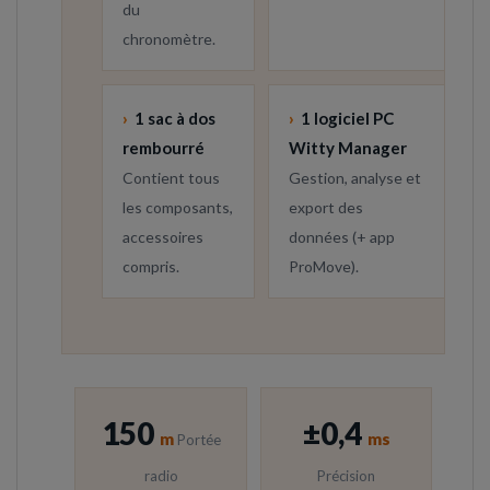
du
chronomètre.
›
1 sac à dos
›
1 logiciel PC
rembourré
Witty Manager
Contient tous
Gestion, analyse et
les composants,
export des
accessoires
données (+ app
compris.
ProMove).
150
±0,4
m
ms
Portée
radio
Précision