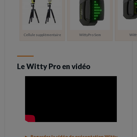
Cellule supplémentaire
WittyPro Sem
Witt
Le Witty Pro en vidéo
► Regarder la vidéo de présentation Witty