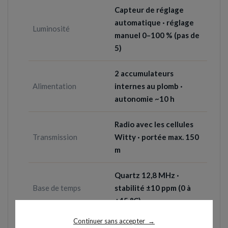
Capteur de réglage
automatique · réglage
Luminosité
manuel 0–100 % (pas de
5)
2 accumulateurs
Alimentation
internes au plomb ·
autonomie ~10 h
Radio avec les cellules
Transmission
Witty · portée max. 150
m
Quartz 12,8 MHz ·
Base de temps
stabilité ±10 ppm (0 à
+45 °C)
Continuer sans accepter
→
Microcontrôleur
16 bits