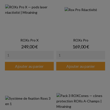
ROXs Pro X
ROXs Pro
Prix
Prix
249,00 €
169,00 €
Ajouter au panier
Ajouter au panier