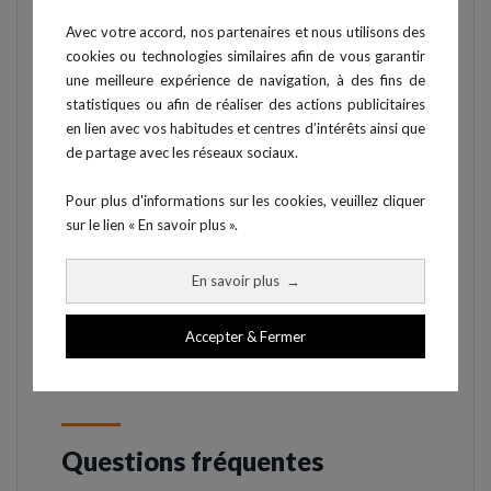
Avec votre accord, nos partenaires et nous utilisons des
Micro USB type B (PC) ·
cookies ou technologies similaires afin de vous garantir
jack (entrées/sorties
une meilleure expérience de navigation, à des fins de
Connexions
statistiques ou afin de réaliser des actions publicitaires
externes) · SMA
en lien avec vos habitudes et centres d’intérêts ainsi que
(antenne externe)
de partage avec les réseaux sociaux.
Boutons START/STOP
Commandes
Pour plus d'informations sur les cookies, veuillez cliquer
et LAP/RESET
sur le lien « En savoir plus ».
Montage
Trou fileté pour trépied
En savoir plus
→
20 programmes (P0–P15
Accepter & Fermer
Programmes internes
et P96–P99)
Questions fréquentes