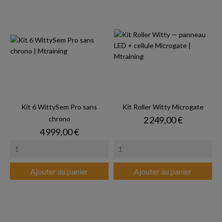
Kit 6 WittySem Pro sans
Kit Roller Witty Microgate
Prix
chrono
2 249,00 €
Prix
4 999,00 €
Ajouter au panier
Ajouter au panier