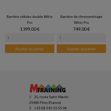
Barrière cellules double Witty
Barrière de chronométrage
Pro
Witty Pro
Prix
Prix
1 399,00 €
749,00 €
Ajouter au panier
Ajouter au panier
25, route Saint-Martin
25480 Pirey (France)
+33 (0) 3 81 55 55 04