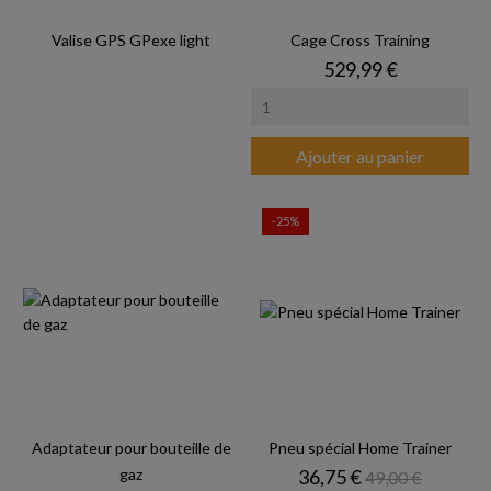
Valise GPS GPexe light
Cage Cross Training
Prix
529,99 €
Ajouter au panier
-25%
Adaptateur pour bouteille de
Pneu spécial Home Trainer
Prix
Prix de base
gaz
36,75 €
49,00 €