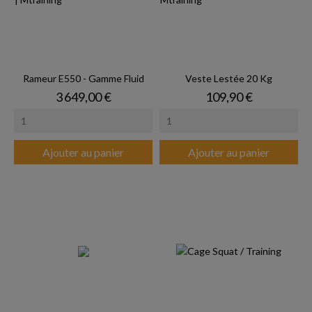
Rameur E550 - Gamme Fluid
Veste Lestée 20 Kg
Prix
Prix
3 649,00 €
109,90 €
Ajouter au panier
Ajouter au panier