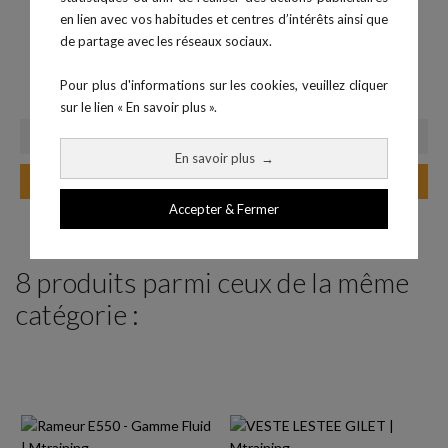
en lien avec vos habitudes et centres d’intérêts ainsi que
de partage avec les réseaux sociaux.
Chronomètre C60
Kit Radar Sport + Panneau 3
Prix
30,00 €
Digits
Pour plus d'informations sur les cookies, veuillez cliquer
Prix
1 099,00 €
sur le lien « En savoir plus ».
En savoir plus
→
Ajouter au panier
Ajouter au panier
Accepter & Fermer
8 produits parmi ceux de la même
catégorie :