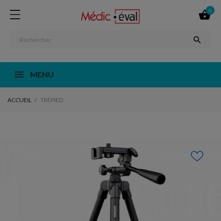
0


MENU
ACCUEIL
TRÉPIED