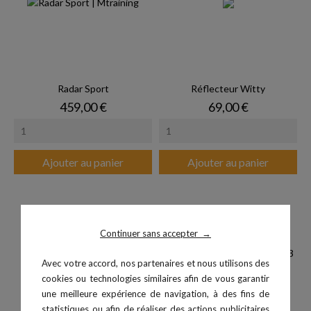
Radar Sport
Réflecteur Witty
Prix
Prix
459,00 €
69,00 €
Ajouter au panier
Ajouter au panier
Continuer sans accepter
→
Avec votre accord, nos partenaires et nous utilisons des
cookies ou technologies similaires afin de vous garantir
une meilleure expérience de navigation, à des fins de
statistiques ou afin de réaliser des actions publicitaires