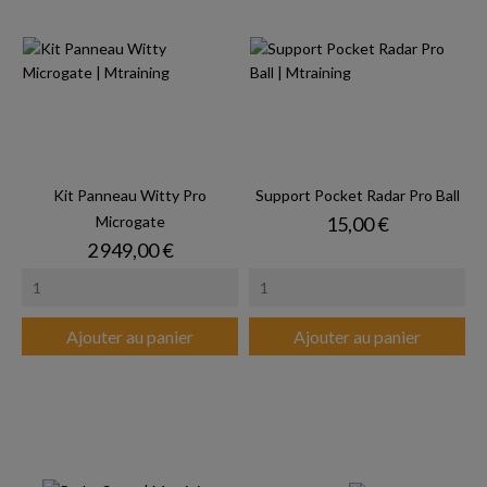
Kit Panneau Witty Pro
Support Pocket Radar Pro Ball
Prix
Microgate
15,00 €
Prix
2 949,00 €
Ajouter au panier
Ajouter au panier