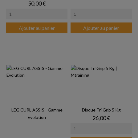
Prix
50,00 €
Ajouter au panier
Ajouter au panier
LEG CURL ASSIS - Gamme
Disque Tri Grip 5 Kg
Prix
Evolution
26,00 €