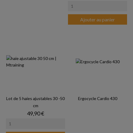
Ajouter au panier
Lot de 5 haies ajustables 30 -50
Ergocycle Cardio 430
cm
Prix
49,90 €