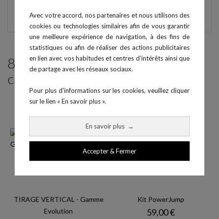
avertis.
Avec votre accord, nos partenaires et nous utilisons des
cookies ou technologies similaires afin de vous garantir
une meilleure expérience de navigation, à des fins de
statistiques ou afin de réaliser des actions publicitaires
en lien avec vos habitudes et centres d’intérêts ainsi que
8 produits parmi ceux de la même
de partage avec les réseaux sociaux.
catégorie :
Pour plus d'informations sur les cookies, veuillez cliquer
sur le lien « En savoir plus ».
En savoir plus
→
Accepter & Fermer
TIRAGE VERTICAL - Gamme
Kit PowerJump
Prix
Evolution
59,00 €