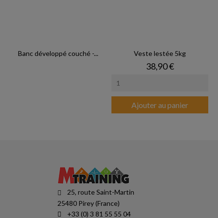
Banc développé couché -...
Veste lestée 5kg
Prix
38,90 €
Ajouter au panier
25, route Saint-Martin
25480 Pirey (France)
+33 (0) 3 81 55 55 04