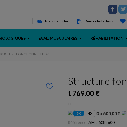
Nous contacter
Demande de devis
SIOLOGIQUES
EVAL. MUSCULAIRES
RÉHABILITATION
TRUCTURE FONCTIONNELLE D7
Structure fon
1 769,00 €
TTC
3 x 600,00 €
3X
4X
Référence:
AM_55088600