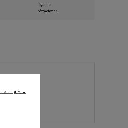
 cm.
ns accepter
→