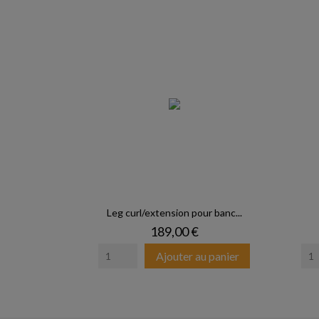
Leg curl/extension pour banc...
Prix
189,00 €
Ajouter au panier