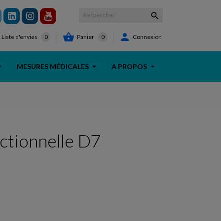



Panier
0
Connexion
Liste d'envies
0
MESURES MÉDICALES
A PROPOS
ctionnelle D7