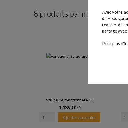
8 produits parmi ceux de la
Avec votre ac
de vous garan
réaliser des 
partage avec 
Pour plus d'in
Structure fonctionnelle C1
Prix
1 439,00 €
Ajouter au panier