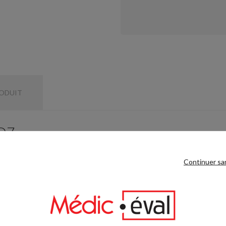
RODUIT
 D7
fin de varier et d'augmenter le nombre d'exercices. Hauteur totale : 275
Continuer sa
89, vous accompagne : conseil expert, installation, formation et SAV.