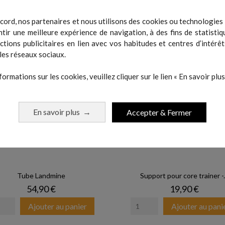
 même catégorie :
cord, nos partenaires et nous utilisons des cookies ou technologies s
tir une meilleure expérience de navigation, à des fins de statistiq
actions publicitaires en lien avec vos habitudes et centres d’intérêt
les réseaux sociaux.
formations sur les cookies, veuillez cliquer sur le lien « En savoir plus 
En savoir plus
Accepter & Fermer
→
Tube Landmine
Support pour core trainer -.
Prix
Prix
54,90 €
19,90 €
Ajouter au panier
Ajouter au pani