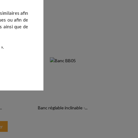
imilaires afin
ues ou afin de
s ainsi que de
».
..
Banc réglable inclinable -...
er