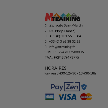
25, route Saint-Martin
25480 Pirey (France)
+33 (0) 3 81 55 55 04
+33 (0) 3 68 38 02 55
info@mtraining.fr
SIRET : 87947377500036
TVA : FR94879473775
HORAIRES
lun-ven 8H30-12H30 / 13H30-18h