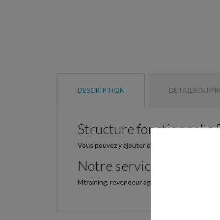
DESCRIPTION
DÉTAILS DU P
Structure fonctionnelle
Vous pouvez y ajouter différents accessoires a
Notre service
Mtraining, revendeur agréé en France depuis 19