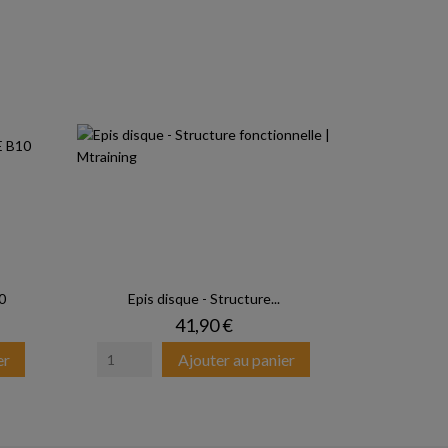
0
Epis disque - Structure...
Prix
41,90 €
er
Ajouter au panier