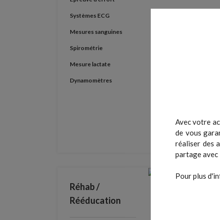
Systèmes ECG
Mesures sanguines
Spirométrie
Mesure lactate
Dynamomètres
Avec votre ac
de vous garan
réaliser des 
partage avec 
Pour plus d'in
Réhab /
Rééducation