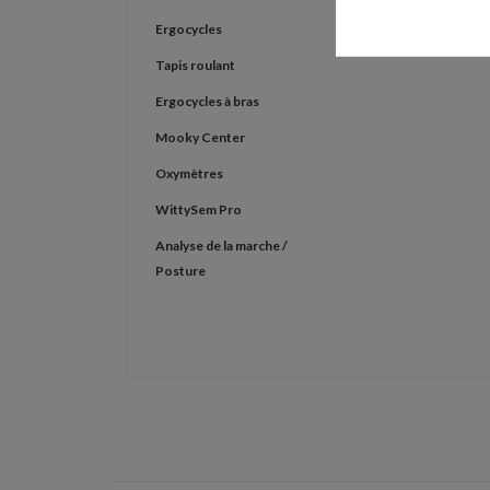
Ergocycles
Tapis roulant
Ergocycles à bras
Mooky Center
Oxymètres
WittySem Pro
Analyse de la marche /
Posture