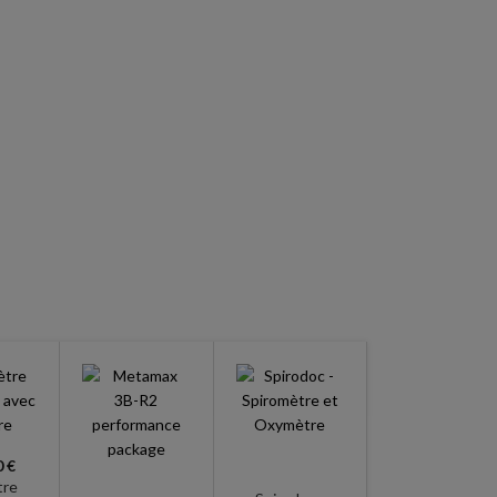
0 €
ECG Custo
tre