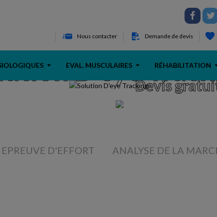
Nous contacter
Demande de devis
lution D'eye Track
SIOLOGIQUES
EVAL. MUSCULAIRES
RÉHABILITATION
Devis gratui
Découvir
EPREUVE D'EFFORT
ANALYSE DE LA MARC