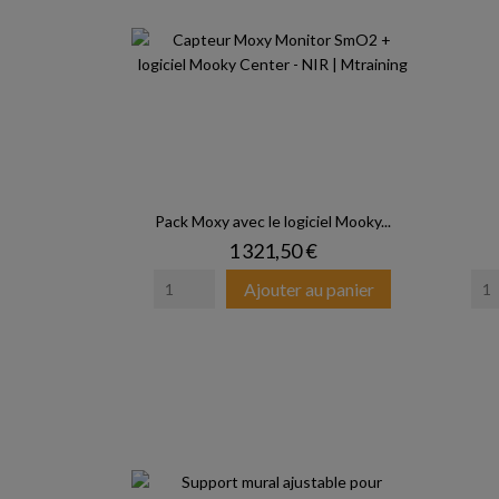
Pack Moxy avec le logiciel Mooky...
Prix
1 321,50 €
Ajouter au panier