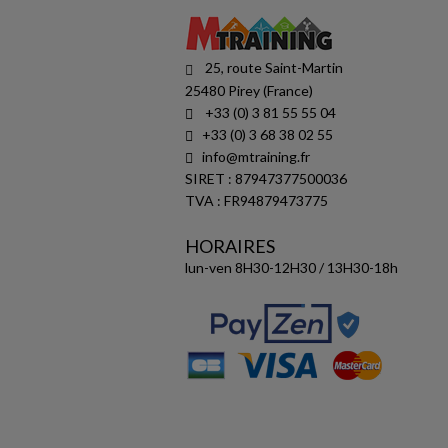
25, route Saint-Martin
25480 Pirey (France)
+33 (0) 3 81 55 55 04
+33 (0) 3 68 38 02 55
info@mtraining.fr
SIRET : 87947377500036
TVA : FR94879473775
HORAIRES
lun-ven 8H30-12H30 / 13H30-18h