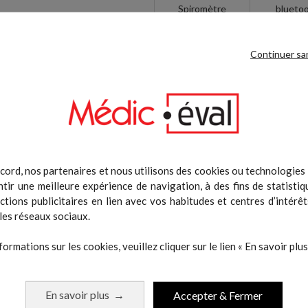
Spiromètre
blueto
USB
avec..
keyboard_arrow_left
Continuer sa
499,0
Cardio 3000
Lactate 
Metalyzer 3B
cord, nos partenaires et nous utilisons des cookies ou technologies s
tir une meilleure expérience de navigation, à des fins de statistiq
actions publicitaires en lien avec vos habitudes et centres d’intérêt
les réseaux sociaux.
formations sur les cookies, veuillez cliquer sur le lien « En savoir plus 
En savoir plus
Accepter & Fermer
→