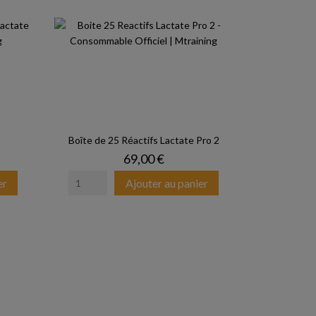
Boîte de 25 Réactifs Lactate Pro 2
Prix
69,00 €
er
Ajouter au panier