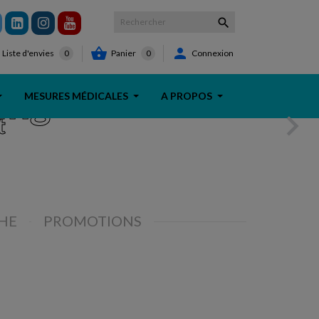



Panier
0
Connexion
Liste d'envies
0
ing
MESURES MÉDICALES
A PROPOS

t
HE
PROMOTIONS