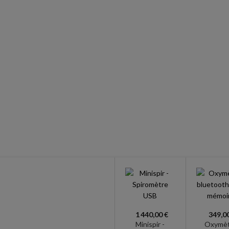
1 440,00 €
349,0
Minispir -
Oxymè