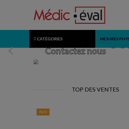
So
CATÉGORIES
Un projet?
MESURES PHY

Contactez nous
TOP DES VENTES
PACK