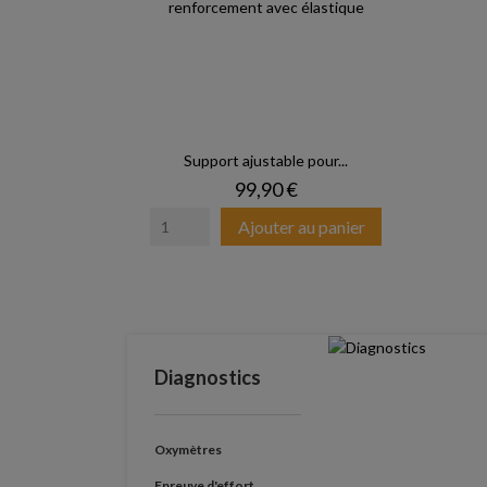
Support ajustable pour...
Prix
99,90 €
Ajouter au panier
Diagnostics
Oxymètres
Epreuve d'effort