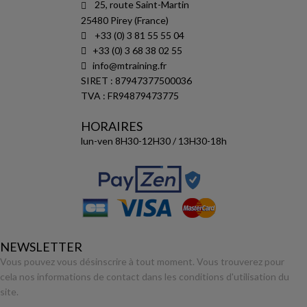
25, route Saint-Martin
25480 Pirey (France)
+33 (0) 3 81 55 55 04
+33 (0) 3 68 38 02 55
info@mtraining.fr
SIRET : 87947377500036
TVA : FR94879473775
HORAIRES
lun-ven 8H30-12H30 / 13H30-18h
NEWSLETTER
Vous pouvez vous désinscrire à tout moment. Vous trouverez pour
cela nos informations de contact dans les conditions d'utilisation du
site.