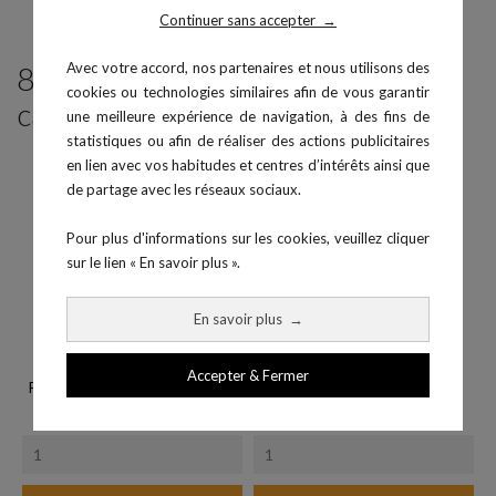
Continuer sans accepter
→
Avec votre accord, nos partenaires et nous utilisons des
8 produits parmi ceux de la même
cookies ou technologies similaires afin de vous garantir
catégorie :
une meilleure expérience de navigation, à des fins de
statistiques ou afin de réaliser des actions publicitaires
en lien avec vos habitudes et centres d’intérêts ainsi que
de partage avec les réseaux sociaux.
Pour plus d'informations sur les cookies, veuillez cliquer
sur le lien « En savoir plus ».
En savoir plus
→
Accepter & Fermer
ProMove App - Premium (1 an)
Sac pour Witty Pro
Prix
Prix
139,00 €
129,00 €