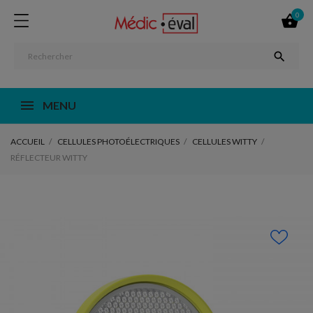
0


MENU
ACCUEIL
CELLULES PHOTOÉLECTRIQUES
CELLULES WITTY
RÉFLECTEUR WITTY