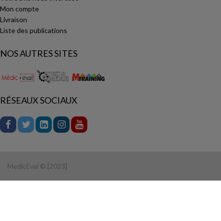
Mon compte
Livraison
Liste des publications
NOS AUTRES SITES
RÉSEAUX SOCIAUX
MedicEval © [2023]