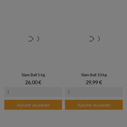
Slam Ball 5 kg
Slam Ball 10 kg
Prix
Prix
26,00 €
29,99 €
Ajouter au panier
Ajouter au panier