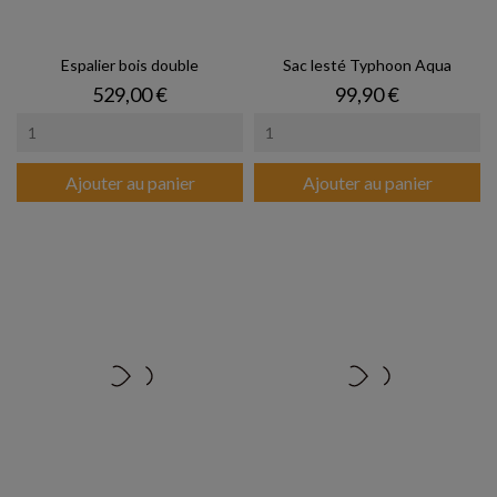
Espalier bois double
Sac lesté Typhoon Aqua
Prix
Prix
529,00 €
99,90 €
Ajouter au panier
Ajouter au panier