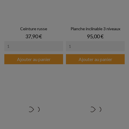
Ceinture russe
Planche inclinable 3 niveaux
Prix
Prix
37,90 €
95,00 €
Ajouter au panier
Ajouter au panier