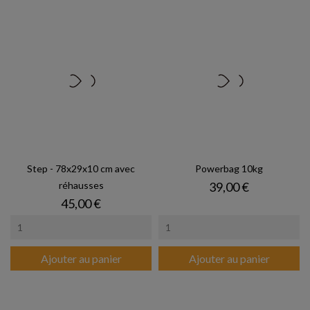
Step - 78x29x10 cm avec
Powerbag 10kg
Prix
réhausses
39,00 €
Prix
45,00 €
Ajouter au panier
Ajouter au panier