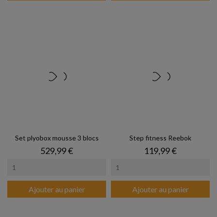
Set plyobox mousse 3 blocs
Step fitness Reebok
Prix
Prix
529,99 €
119,99 €
Ajouter au panier
Ajouter au panier