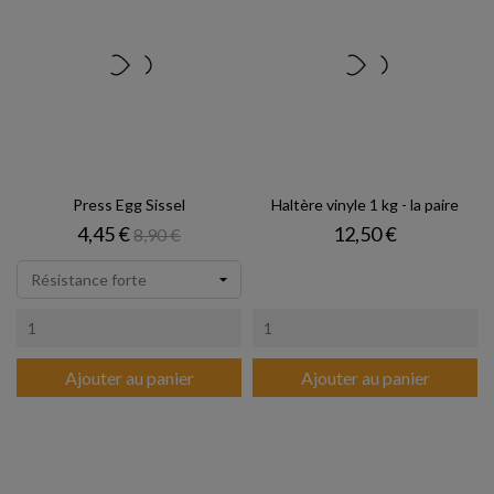
Press Egg Sissel
Haltère vinyle 1 kg - la paire
Prix
Prix de base
Prix
4,45 €
12,50 €
8,90 €
Ajouter au panier
Ajouter au panier