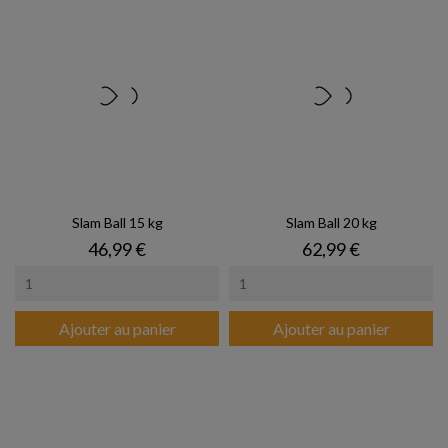
Slam Ball 15 kg
Slam Ball 20 kg
Prix
Prix
46,99 €
62,99 €
Ajouter au panier
Ajouter au panier