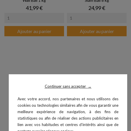
Wall Ball 1 kg
Slam Ball 8 kg
Prix
Prix
41,99 €
24,99 €
Ajouter au panier
Ajouter au panier
Continuer sans accepter
→
Avec votre accord, nos partenaires et nous utilisons des
cookies ou technologies similaires afin de vous garantir une
meilleure expérience de navigation, à des fins de
statistiques ou afin de réaliser des actions publicitaires en
Slam Ball 6 kg
Ballon Paille
lien avec vos habitudes et centres d’intérêts ainsi que de
Prix
Prix
20,99 €
4,50 €
partage avec les réseaux sociaux.