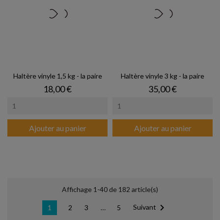
Haltère vinyle 1,5 kg - la paire
Haltère vinyle 3 kg - la paire
Prix
Prix
18,00 €
35,00 €
Ajouter au panier
Ajouter au panier
Affichage 1-40 de 182 article(s)

Suivant
1
2
3
…
5