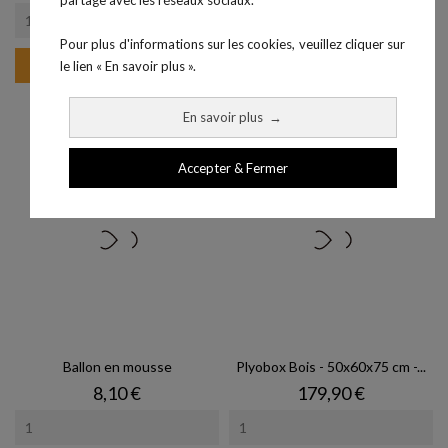
Pour plus d'informations sur les cookies, veuillez cliquer sur
Ajouter au panier
Ajouter au panier
le lien « En savoir plus ».
En savoir plus
→
Accepter & Fermer
Ballon en mousse
Plyobox Bois - 50x60x75 cm -...
Prix
Prix
8,10 €
179,90 €