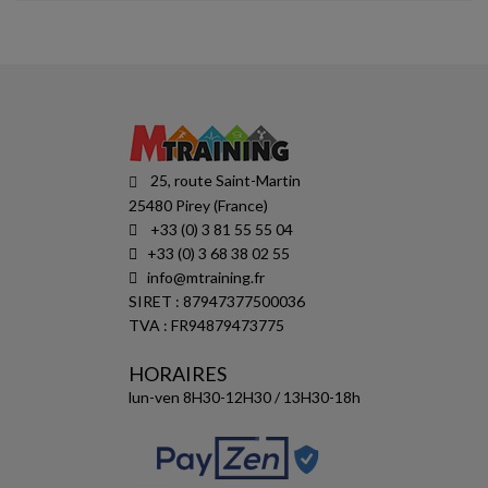
25, route Saint-Martin
25480 Pirey (France)
+33 (0) 3 81 55 55 04
+33 (0) 3 68 38 02 55
info@mtraining.fr
SIRET : 87947377500036
TVA : FR94879473775
HORAIRES
lun-ven 8H30-12H30 / 13H30-18h