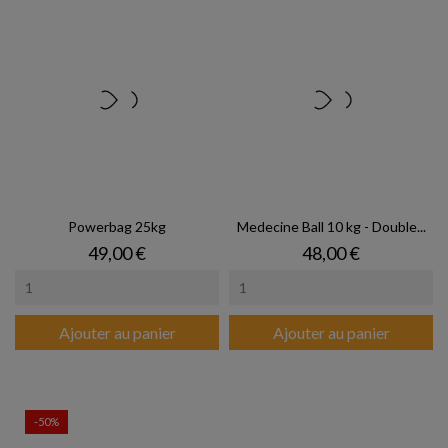
Powerbag 25kg
Medecine Ball 10 kg - Double...
Prix
Prix
49,00 €
48,00 €
Ajouter au panier
Ajouter au panier
-50%