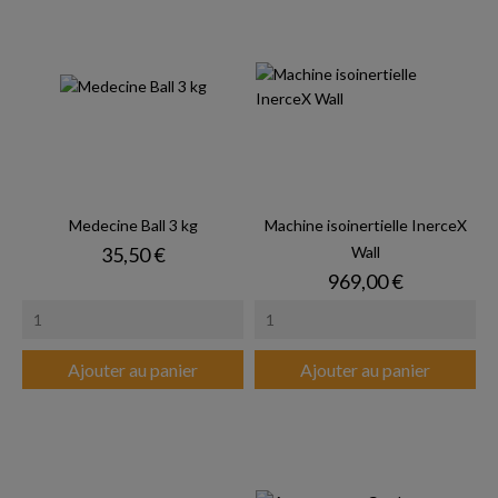
Medecine Ball 3 kg
Machine isoinertielle InerceX
Prix
35,50 €
Wall
Prix
969,00 €
Ajouter au panier
Ajouter au panier