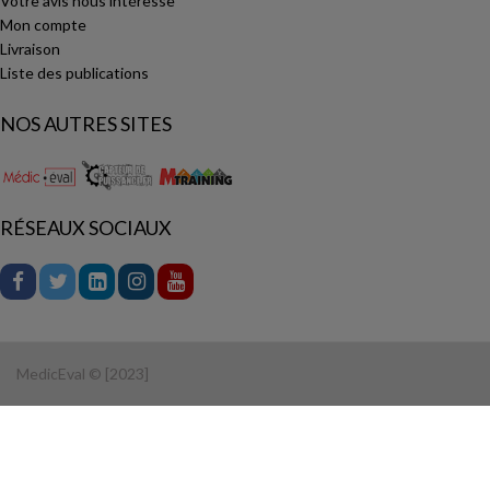
Votre avis nous intéresse
Mon compte
Livraison
Liste des publications
NOS AUTRES SITES
RÉSEAUX SOCIAUX
MedicEval © [2023]