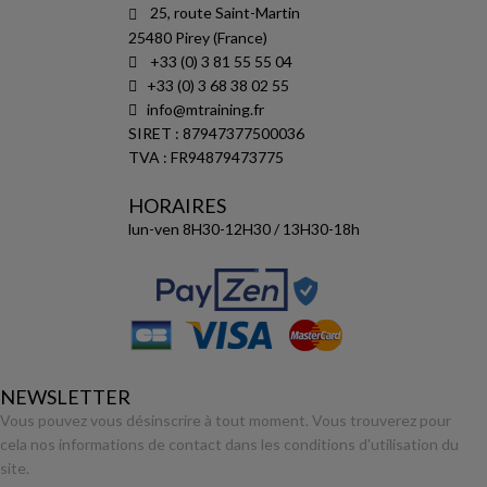
25, route Saint-Martin
25480 Pirey (France)
+33 (0) 3 81 55 55 04
+33 (0) 3 68 38 02 55
info@mtraining.fr
SIRET : 87947377500036
TVA : FR94879473775
HORAIRES
lun-ven 8H30-12H30 / 13H30-18h
NEWSLETTER
Vous pouvez vous désinscrire à tout moment. Vous trouverez pour
cela nos informations de contact dans les conditions d'utilisation du
site.