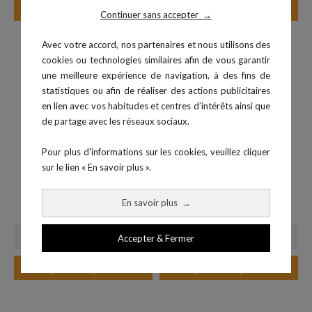
Ajouter au panier
Ajouter au panier
Continuer sans accepter
→
Avec votre accord, nos partenaires et nous utilisons des
cookies ou technologies similaires afin de vous garantir
une meilleure expérience de navigation, à des fins de
statistiques ou afin de réaliser des actions publicitaires
en lien avec vos habitudes et centres d’intérêts ainsi que
de partage avec les réseaux sociaux.
Pour plus d'informations sur les cookies, veuillez cliquer
sur le lien « En savoir plus ».
Slam Ball 1 kg
Plyobox 3 en 1 Soft
En savoir plus
→
Prix
Prix
15,00 €
198,99 €
Accepter & Fermer
Ajouter au panier
Ajouter au panier