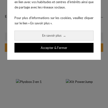
en lien avec vos habitudes et centres d’intérêts ainsi que
de partage avec les réseaux sociaux.
Echelle de rythme en croix - 4x4
Système de Résistance Sprint...
Pour plus d'informations sur les cookies, veuillez cliquer
Prix
m
26,80 €
sur le lien « En savoir plus ».
Prix
65,00 €
En savoir plus
→
Ajouter au panier
Ajouter au panier
Accepter & Fermer