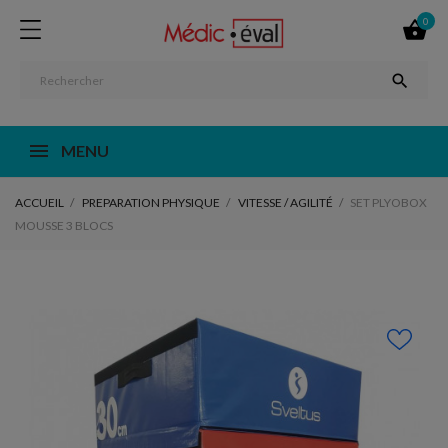
0


MENU
ACCUEIL
PREPARATION PHYSIQUE
VITESSE / AGILITÉ
SET PLYOBOX
MOUSSE 3 BLOCS