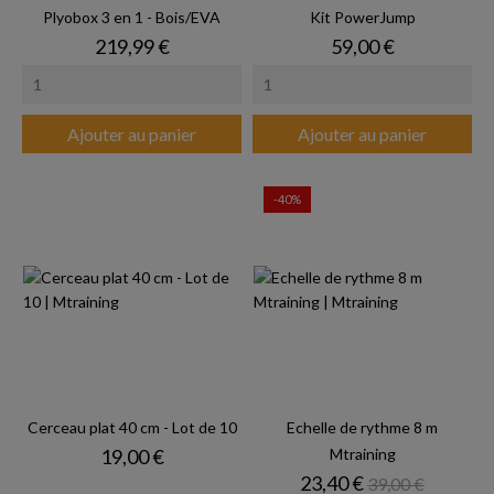
Plyobox 3 en 1 - Bois/EVA
Kit PowerJump
Prix
Prix
219,99 €
59,00 €
Ajouter au panier
Ajouter au panier
-40%
Cerceau plat 40 cm - Lot de 10
Echelle de rythme 8 m
Prix
19,00 €
Mtraining
Prix
Prix de base
23,40 €
39,00 €