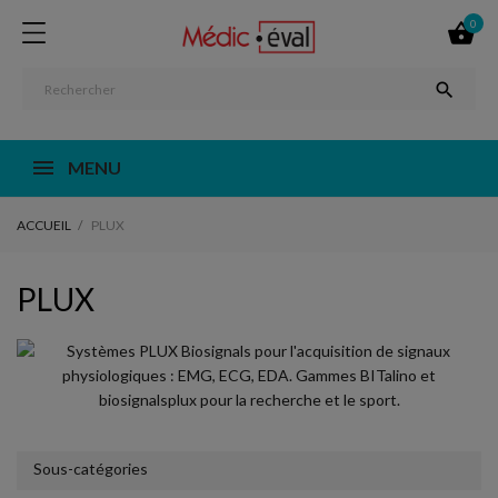
0


MENU
ACCUEIL
PLUX
PLUX
Sous-catégories