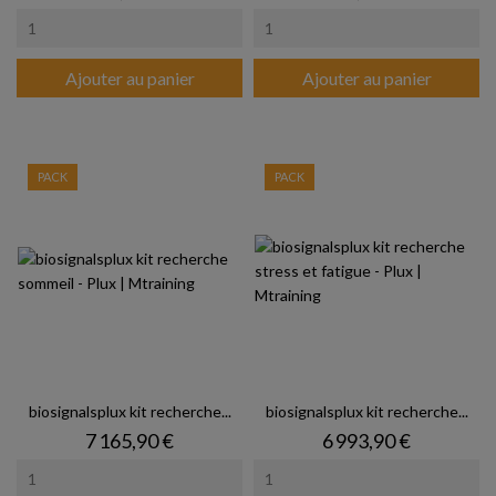
Ajouter au panier
Ajouter au panier
PACK
PACK
biosignalsplux kit recherche...
biosignalsplux kit recherche...
Prix
Prix
7 165,90 €
6 993,90 €