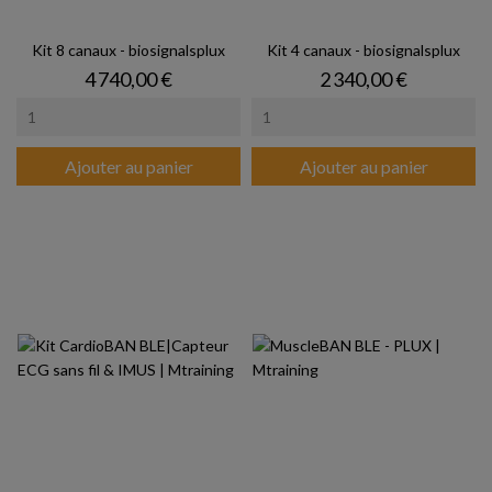
Kit 8 canaux - biosignalsplux
Kit 4 canaux - biosignalsplux
Prix
Prix
4 740,00 €
2 340,00 €
Ajouter au panier
Ajouter au panier