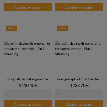
Ajouter au panier
Ajouter au panier
PACK
PACK
biosignalsplux kit ergonomie...
biosignalsplux kit recherche...
Prix
Prix
6 110,40 €
4 223,70 €
Ajouter au panier
Ajouter au panier