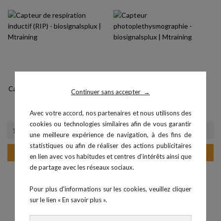
Capteur de respiration inductif...
Capteur
Continuer sans accepter
→
Prix
954,00 €
photopléthysmographie -...
Prix
324,00 €
Avec votre accord, nos partenaires et nous utilisons des
cookies ou technologies similaires afin de vous garantir
une meilleure expérience de navigation, à des fins de
statistiques ou afin de réaliser des actions publicitaires
Ajouter au panier
Ajouter au panier
en lien avec vos habitudes et centres d’intérêts ainsi que
de partage avec les réseaux sociaux.
Pour plus d'informations sur les cookies, veuillez cliquer
sur le lien « En savoir plus ».