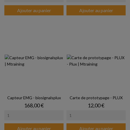
Ajouter au panier
Ajouter au panier
Capteur EMG - biosignalsplux
Carte de prototypage - PLUX
Prix
Prix
168,00 €
12,00 €
Ajouter au panier
Ajouter au panier