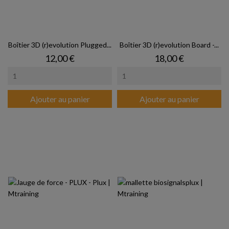
Boîtier 3D (r)evolution Plugged...
Boîtier 3D (r)evolution Board -...
Prix
Prix
12,00 €
18,00 €
Ajouter au panier
Ajouter au panier