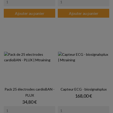
Ajouter au panier
Ajouter au panier
Pack 25 électrodes cardioBAN -
Capteur ECG - biosignalsplux
Prix
PLUX
168,00 €
Prix
34,80 €