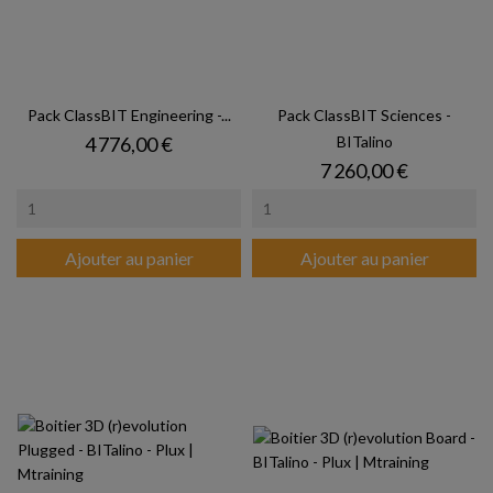
Pack ClassBIT Engineering -...
Pack ClassBIT Sciences -
Prix
4 776,00 €
BITalino
Prix
7 260,00 €
Ajouter au panier
Ajouter au panier