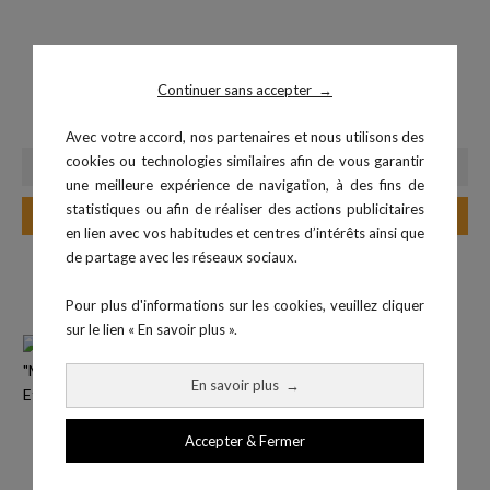
Continuer sans accepter
→
Medecine Ball 2 kg
Wall Ball 6 kg
Prix
Prix
28,00 €
56,99 €
Avec votre accord, nos partenaires et nous utilisons des
cookies ou technologies similaires afin de vous garantir
une meilleure expérience de navigation, à des fins de
statistiques ou afin de réaliser des actions publicitaires
Ajouter au panier
Ajouter au panier
en lien avec vos habitudes et centres d’intérêts ainsi que
de partage avec les réseaux sociaux.
Pour plus d'informations sur les cookies, veuillez cliquer
sur le lien « En savoir plus ».
En savoir plus
→
Accepter & Fermer