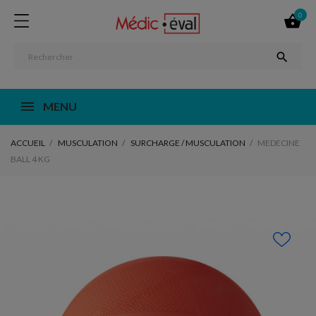
0


MENU
ACCUEIL
MUSCULATION
SURCHARGE / MUSCULATION
MEDECINE
BALL 4 KG