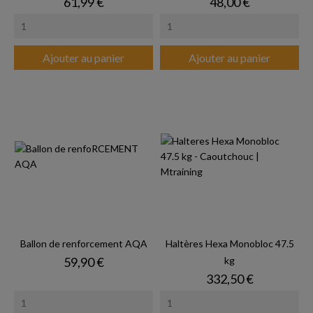
Prix
Prix
61,99 €
48,00 €
Ajouter au panier
Ajouter au panier
Ballon de renforcement AQA
Haltères Hexa Monobloc 47.5
Prix
59,90 €
kg
Prix
332,50 €