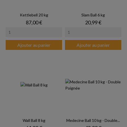
Kettlebell 20 kg
Slam Ball 6 kg
Prix
Prix
87,00 €
20,99 €
Ajouter au panier
Ajouter au panier
Wall Ball 8 kg
Medecine Ball 10 kg - Double...