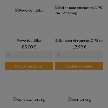
Powerbag 15kg
Ballon pour étirements Ø 75 cm
Prix
Prix
85,00 €
17,99 €
Ajouter au panier
Ajouter au panier