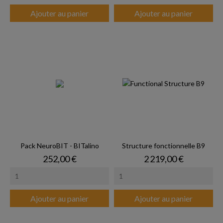
Ajouter au panier
Ajouter au panier
Pack NeuroBIT - BITalino
Structure fonctionnelle B9
Prix
Prix
252,00 €
2 219,00 €
Ajouter au panier
Ajouter au panier