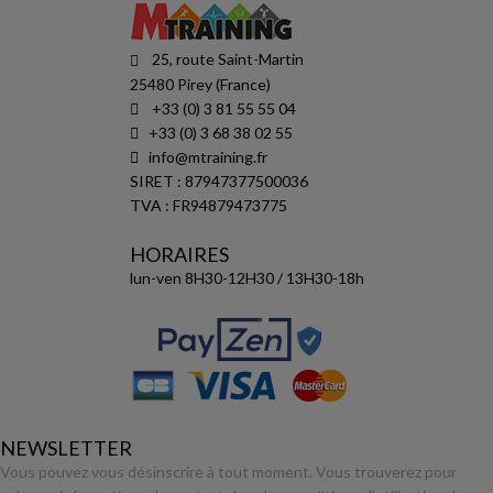
25, route Saint-Martin
25480 Pirey (France)
+33 (0) 3 81 55 55 04
+33 (0) 3 68 38 02 55
info@mtraining.fr
SIRET : 87947377500036
TVA : FR94879473775
HORAIRES
lun-ven 8H30-12H30 / 13H30-18h
NEWSLETTER
Vous pouvez vous désinscrire à tout moment. Vous trouverez pour