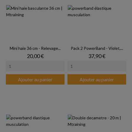
Mini haie 36 cm - Relevage...
Pack 2 PowerBand - Violet,...
Prix
Prix
20,00 €
37,90 €
Ajouter au panier
Ajouter au panier