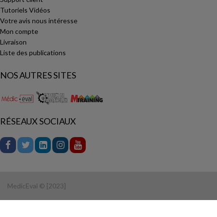
Tutoriels Vidéos
Votre avis nous intéresse
Mon compte
Livraison
Liste des publications
NOS AUTRES SITES
RÉSEAUX SOCIAUX
MedicEval © [2023]