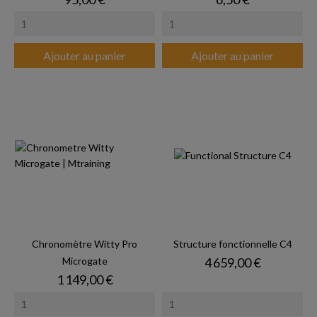
Ajouter au panier
Ajouter au panier
Chronomètre Witty Pro
Structure fonctionnelle C4
Prix
Microgate
4 659,00 €
Prix
1 149,00 €