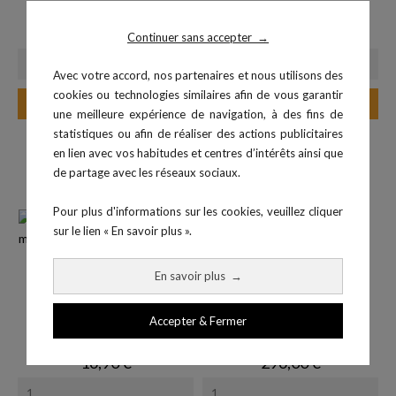
Ballon en mousse
Pack 2 PowerBand - Vert,...
Prix
Prix
8,10 €
44,90 €
Continuer sans accepter
→
Avec votre accord, nos partenaires et nous utilisons des
cookies ou technologies similaires afin de vous garantir
Ajouter au panier
Ajouter au panier
une meilleure expérience de navigation, à des fins de
statistiques ou afin de réaliser des actions publicitaires
en lien avec vos habitudes et centres d’intérêts ainsi que
de partage avec les réseaux sociaux.
Pour plus d'informations sur les cookies, veuillez cliquer
sur le lien « En savoir plus ».
En savoir plus
→
Accepter & Fermer
Elastique gainé 300 cm -...
Lot de 3 bancs plio
Prix
Prix
16,90 €
296,00 €