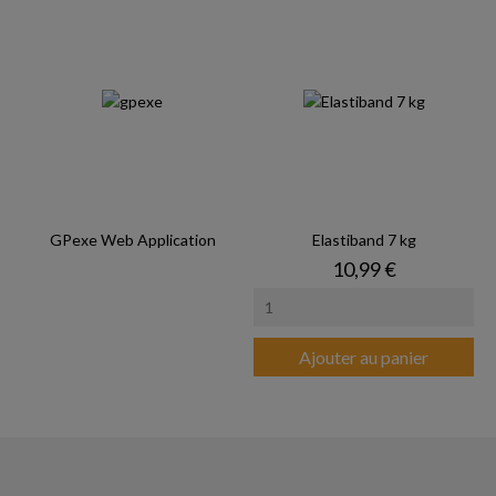
GPexe Web Application
Elastiband 7 kg
Prix
10,99 €
Ajouter au panier