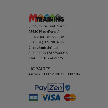
25, route Saint-Martin
25480 Pirey (France)
+33 (0) 3 81 55 55 04
+33 (0) 3 68 38 02 55
info@mtraining.fr
SIRET : 87947377500036
TVA : FR94879473775
HORAIRES
lun-ven 8H30-12H30 / 13H30-18h