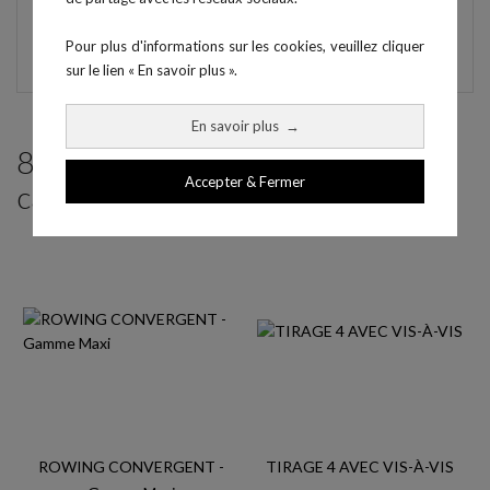
standard), ainsi que de demander à ce que les selleries
soient brodées avec vos logos.
Pour plus d'informations sur les cookies, veuillez cliquer
sur le lien « En savoir plus ».
En savoir plus
→
8 produits parmi ceux de la même
Accepter & Fermer
catégorie :
ROWING CONVERGENT -
TIRAGE 4 AVEC VIS-À-VIS