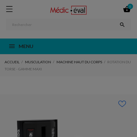
0


MENU
ACCUEIL
MUSCULATION
MACHINE HAUT DU CORPS
ROTATION DU
TORSE - GAMME MAXI