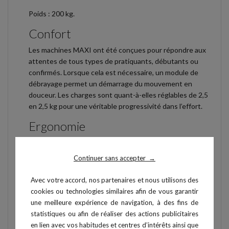
Poids : 200 kg.
Confort
Les machines MAXI ont été conçues pour répondre aux
attentes de tous types de pratiquants, débutants ou
confirmés. Lorsque cela est nécessaire, un module de
débrayage permet un démarrage du mouvement en
douceur. Les charges sont quant-à-elles réglables de 2,5
en 2,5 kg pour une véritable progressivité dans l’effort.
Ergonomie
Issues de développements réalisés à l’origine pour le
sport de haut-niveau, les machines MAXI répondent aux
Continuer sans accepter
→
exigences les plus fines en termes biomécaniques. Elles
offrent un grand nombre de réglages : angles, plateaux,
Avec votre accord, nos partenaires et nous utilisons des
dossiers, assises...
cookies ou technologies similaires afin de vous garantir
une meilleure expérience de navigation, à des fins de
Personnalisation
statistiques ou afin de réaliser des actions publicitaires
En option, possibilité de choisir des couleurs différentes
en lien avec vos habitudes et centres d’intérêts ainsi que