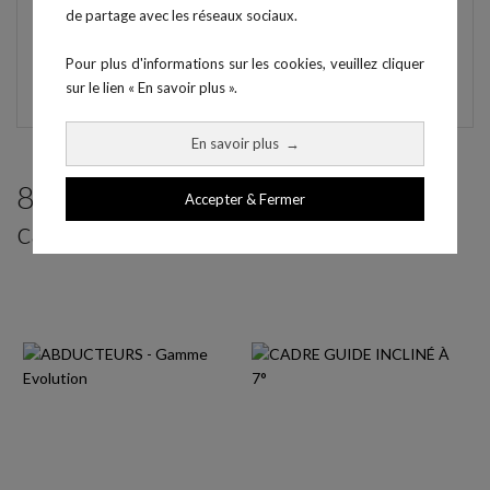
de châssis (gris en standard) et selleries (noir en
de partage avec les réseaux sociaux.
standard), ainsi que de demander à ce que les selleries
soient brodées avec vos logos.
Pour plus d'informations sur les cookies, veuillez cliquer
sur le lien « En savoir plus ».
En savoir plus
→
8 produits parmi ceux de la même
Accepter & Fermer
catégorie :