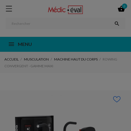
0


MENU
ACCUEIL
MUSCULATION
MACHINE HAUT DU CORPS
ROWING
CONVERGENT - GAMME MAXI