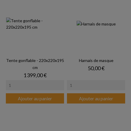
Tente gonflable - 220x220x195
Harnais de masque
Prix
cm
50,00 €
Prix
1 399,00 €
Ajouter au panier
Ajouter au panier