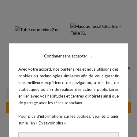
Continuer sans accepter
→
Tube connexion 1 m
Masque facial Clearlite™ - Taille
Avec votre accord, nos partenaires et nous utilisons des
Prix
15,00 €
M
cookies ou technologies similaires afin de vous garantir
Prix
10,00 €
une meilleure expérience de navigation, à des fins de
statistiques ou afin de réaliser des actions publicitaires
en lien avec vos habitudes et centres d’intérêts ainsi que
de partage avec les réseaux sociaux.
Ajouter au panier
Ajouter au panier
Pour plus d'informations sur les cookies, veuillez cliquer
sur le lien « En savoir plus ».