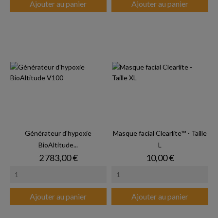
Ajouter au panier
Ajouter au panier
Générateur d'hypoxie
Masque facial Clearlite™ - Taille
BioAltitude...
L
Prix
Prix
2 783,00 €
10,00 €
Ajouter au panier
Ajouter au panier