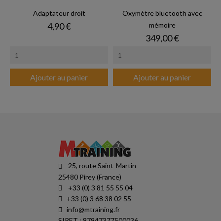
Adaptateur droit
Oxymètre bluetooth avec
Prix
4,90 €
mémoire
Prix
349,00 €
Ajouter au panier
Ajouter au panier
25, route Saint-Martin
25480 Pirey (France)
+33 (0) 3 81 55 55 04
+33 (0) 3 68 38 02 55
info@mtraining.fr
SIRET : 87947377500036