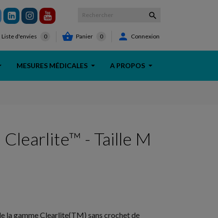



Panier
0
Connexion
Liste d'envies
0
MESURES MÉDICALES
A PROPOS
Clearlite™ - Taille M
de la gamme Clearlite
(TM) sans crochet de