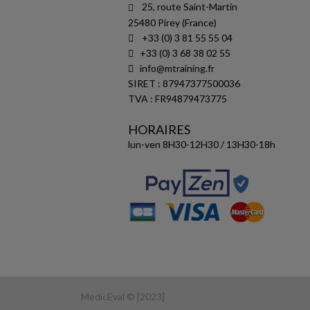
25, route Saint-Martin
25480 Pirey (France)
+33 (0) 3 81 55 55 04
+33 (0) 3 68 38 02 55
info@mtraining.fr
SIRET : 87947377500036
TVA : FR94879473775
HORAIRES
lun-ven 8H30-12H30 / 13H30-18h
MedicEval © [2023]