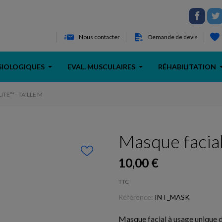
Nous contacter
Demande de devis
SIOLOGIQUES
EVAL. MUSCULAIRES
RÉHABILITATION
TE™ - TAILLE M
Masque facial 
10,00 €
TTC
Référence:
INT_MASK
Masque facial à usage unique 