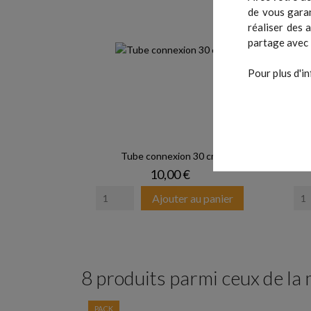
de vous garan
réaliser des 
partage avec 
Pour plus d'in
Tube connexion 30 cm
Prix
10,00 €
Ajouter au panier
8 produits parmi ceux de la
PACK