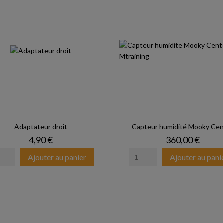
Adaptateur droit
Capteur humidité Mooky Cen
Prix
Prix
4,90 €
360,00 €
Ajouter au panier
Ajouter au pani