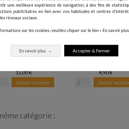
tir une meilleure expérience de navigation, à des fins de statistiq
actions publicitaires en lien avec vos habitudes et centres d’intérêt
les réseaux sociaux.
formations sur les cookies, veuillez cliquer sur le lien « En savoir plus 
En savoir plus
Accepter & Fermer
→
Filtre anti bactérien
Adaptateur droit
Prix
Prix
15,00 €
4,90 €
Ajouter au panier
Ajouter au pani
 même catégorie :