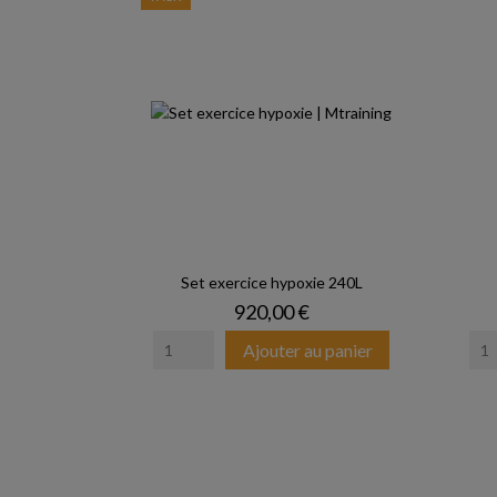
Set exercice hypoxie 240L
Prix
920,00 €
Ajouter au panier