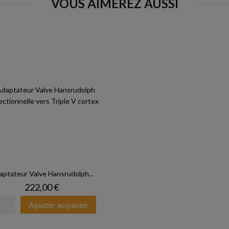
VOUS AIMEREZ AUSSI
aptateur Valve Hansrudolph...
Prix
222,00 €
Ajouter au panier