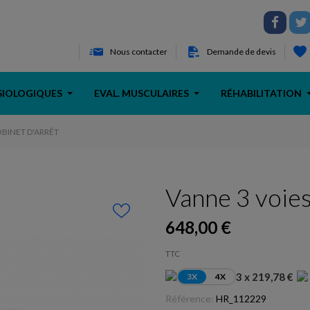
Nous contacter
Demande de devis
SIOLOGIQUES
EVAL. MUSCULAIRES
RÉHABILITATION
OBINET D'ARRÊT
Vanne 3 voies
648,00 €
TTC
3 x 219,78 €
3X
4X
Référence:
HR_112229