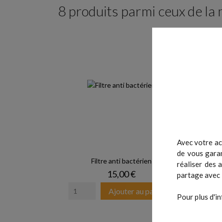
8 produits parmi ceux de la
Avec votre ac
de vous garan
Filtre anti bactérien
réaliser des 
Prix
15,00 €
partage avec 
Ajouter au panier
Pour plus d'in