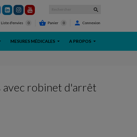



Panier
0
Connexion
Liste d'envies
0
MESURES MÉDICALES
A PROPOS
 avec robinet d'arrêt