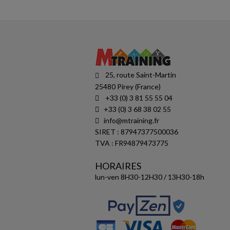
25, route Saint-Martin
25480 Pirey (France)
+33 (0) 3 81 55 55 04
+33 (0) 3 68 38 02 55
info@mtraining.fr
SIRET : 87947377500036
TVA : FR94879473775
HORAIRES
lun-ven 8H30-12H30 / 13H30-18h