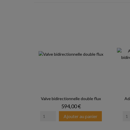
Valve bidirectionnelle double flux
Ad
Prix
594,00 €
Ajouter au panier