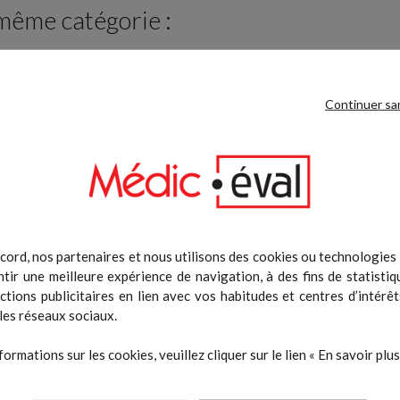
 même catégorie :
Continuer sa
cord, nos partenaires et nous utilisons des cookies ou technologies s
tir une meilleure expérience de navigation, à des fins de statistiq
Logiciel Mooky Center
Analyseur d'oxygène Senseca E
actions publicitaires en lien avec vos habitudes et centres d’intérêt
Prix
Prix
600,00 €
340,00 €
les réseaux sociaux.
Ajouter au panier
Ajouter au pani
formations sur les cookies, veuillez cliquer sur le lien « En savoir plus 