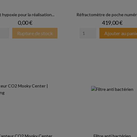
t hypoxie pour la réalisation...
Réfractomètre de poche numéri
Prix
Prix
0,00 €
419,00 €
Rupture de stock
Ajouter au pani
apteur CO2 Mooky Center
Filtre anti bactérien