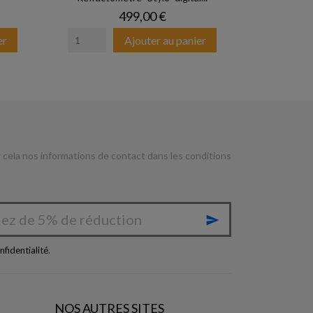
Prix
499,00 €
er
Ajouter au panier
cela nos informations de contact dans les conditions

nfidentialité
.
NOS AUTRES SITES