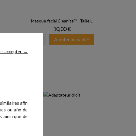
Masque facial Clearlite™ - Taille L
Prix
10,00 €
er
Ajouter au panier
ns accepter
→
imilaires afin
ues ou afin de
s ainsi que de