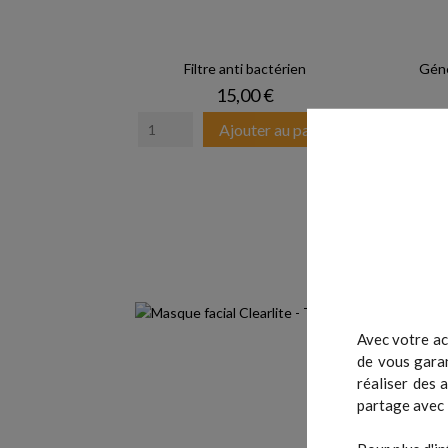
Filtre anti bactérien
Géné
Prix
15,00 €
Ajouter au panier
Avec votre ac
de vous garan
réaliser des 
partage avec 