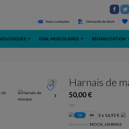
Nous contacter
Demande de devis
SIOLOGIQUES
EVAL. MUSCULAIRES
RÉHABILITATION
Harnais de m
50,00 €
keyboard_arrow_right
TTC
3 x 16,95 €
3X
4X
Référence:
MOOK_HARMAS