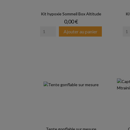
Kit hypoxie Sommeil Box Altitude
Ki
Prix
0,00 €
Ajouter au panier
Tente gonflable sur mesure
C