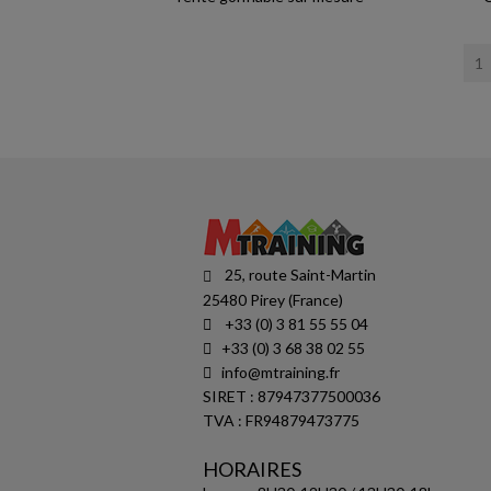
25, route Saint-Martin
25480 Pirey (France)
+33 (0) 3 81 55 55 04
+33 (0) 3 68 38 02 55
info@mtraining.fr
SIRET : 87947377500036
TVA : FR94879473775
HORAIRES