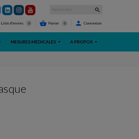



Panier
0
Connexion
Liste d'envies
0
MESURES MÉDICALES
A PROPOS
asque