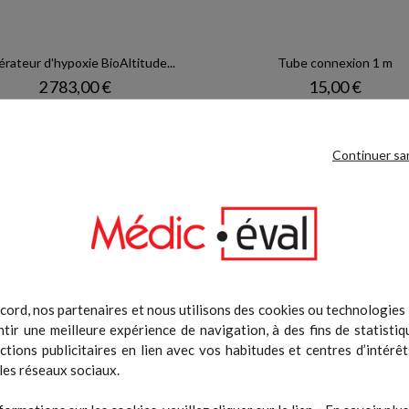
rateur d'hypoxie BioAltitude...
Tube connexion 1 m
Prix
Prix
2 783,00 €
15,00 €
Ajouter au panier
Ajouter au pani
Continuer sa
cord, nos partenaires et nous utilisons des cookies ou technologies s
tir une meilleure expérience de navigation, à des fins de statistiq
actions publicitaires en lien avec vos habitudes et centres d’intérêt
les réseaux sociaux.