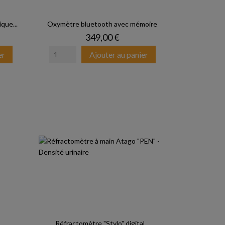
que...
Oxymètre bluetooth avec mémoire
Prix
349,00 €
er
Ajouter au panier
Réfractomètre "Stylo" digital...