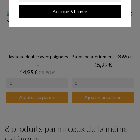
Accepter & Fermer
Elastique double avec poignées
Ballon pour étirements Ø 65 cm
Prix
-...
15,99 €
Prix
Prix de base
14,95 €
29,90 €
Ajouter au panier
Ajouter au panier
8 produits parmi ceux de la même
catégorie :