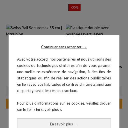
-50%
Continuer sans accepter
→
Avec votre accord, nos partenaires et nous utilisons des
cookies ou technologies similaires afin de vous garantir
Swiss Ball Securemax 55 cm
Elastique double avec poignées
une meilleure expérience de navigation, à des fins de
Prix
32,90 €
-...
statistiques ou afin de réaliser des actions publicitaires
Prix
Prix de base
16,45 €
32,90 €
en lien avec vos habitudes et centres d’intérêts ainsi que
de partage avec les réseaux sociaux.
Ajouter au panier
Ajouter au panier
Pour plus d'informations sur les cookies, veuillez cliquer
sur le lien « En savoir plus ».
-50%
En savoir plus
→