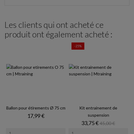
Les clients qui ont acheté ce
produit ont également acheté :
-25%
Ballon pour étirements Ø 75 cm
Kit entrainement de
Prix
17,99 €
suspension
Prix
Prix de base
33,75 €
45,00 €