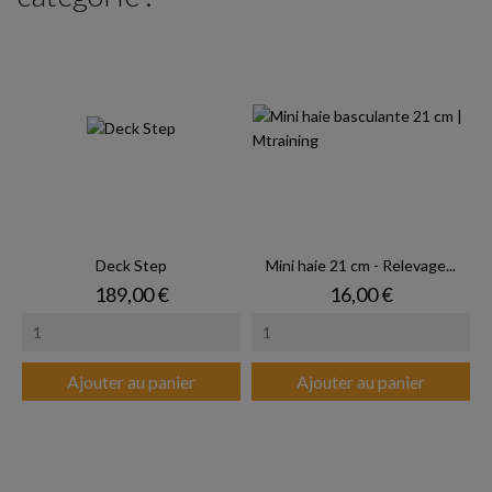
Deck Step
Mini haie 21 cm - Relevage...
Prix
Prix
189,00 €
16,00 €
Ajouter au panier
Ajouter au panier