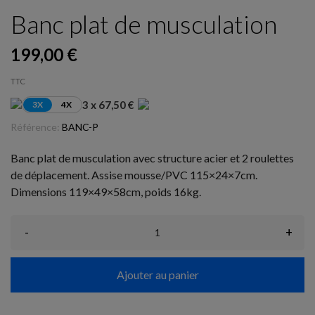
Banc plat de musculation
199,00 €
TTC
3 x 67,50 €
3X
4X
Référence:
BANC-P
Banc plat de musculation avec structure acier et 2 roulettes
de déplacement. Assise mousse/PVC 115×24×7cm.
Dimensions 119×49×58cm, poids 16kg.
-
+
Ajouter au panier