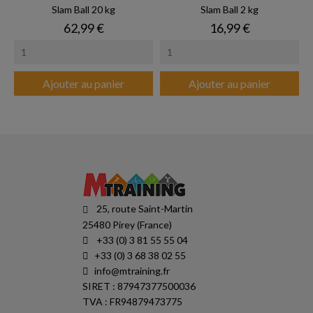
Slam Ball 20 kg
Slam Ball 2 kg
Prix
Prix
62,99 €
16,99 €
Ajouter au panier
Ajouter au panier
25, route Saint-Martin
25480 Pirey (France)
+33 (0) 3 81 55 55 04
+33 (0) 3 68 38 02 55
info@mtraining.fr
SIRET : 87947377500036
TVA : FR94879473775