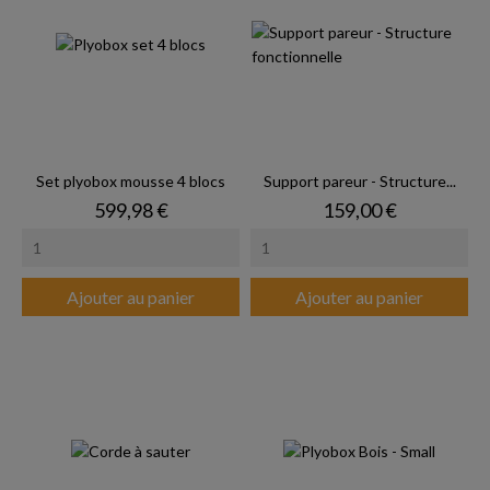
Set plyobox mousse 4 blocs
Support pareur - Structure...
Prix
Prix
599,98 €
159,00 €
Ajouter au panier
Ajouter au panier