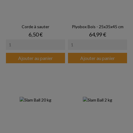
Corde à sauter
Plyobox Bois - 25x35x45 cm
Prix
Prix
6,50 €
64,99 €
Ajouter au panier
Ajouter au panier