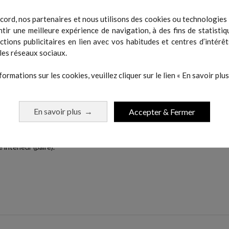
.
cord, nos partenaires et nous utilisons des cookies ou technologies s
tir une meilleure expérience de navigation, à des fins de statistiq
.
actions publicitaires en lien avec vos habitudes et centres d’intérêt
les réseaux sociaux.
formations sur les cookies, veuillez cliquer sur le lien « En savoir plus 
latérale).
n latérale).
En savoir plus
Accepter & Fermer
→
extérieur (paire).
intérieur (paire).