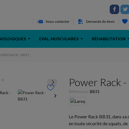
Nous contacter
Demande de devis
SIOLOGIQUES
EVAL. MUSCULAIRES
RÉHABILITATION
OWER RACK - BB31
Power Rack -
Référence:
BB31
keyboard_arrow_right
Le Power Rack BB31, dans sa con
en toute sécurité de squats, de