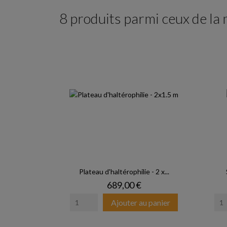
8 produits parmi ceux de la
Plateau d'haltérophilie - 2 x...
Prix
689,00 €
Ajouter au panier