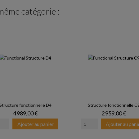
 même catégorie :
Structure fonctionnelle D4
Structure fonctionnelle C
Prix
Prix
4 989,00 €
2 959,00 €
Ajouter au panier
Ajouter au pani