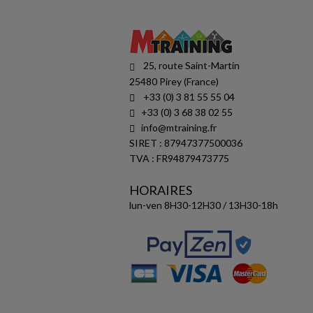
25, route Saint-Martin
25480 Pirey (France)
+33 (0) 3 81 55 55 04
+33 (0) 3 68 38 02 55
info@mtraining.fr
SIRET : 87947377500036
TVA : FR94879473775
HORAIRES
lun-ven 8H30-12H30 / 13H30-18h