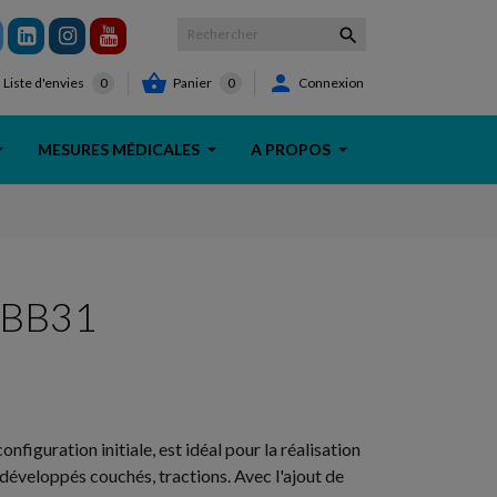



Panier
0
Connexion
Liste d'envies
0
MESURES MÉDICALES
A PROPOS
 BB31
figuration initiale, est idéal pour la réalisation
 développés couchés, tractions. Avec l'ajout de