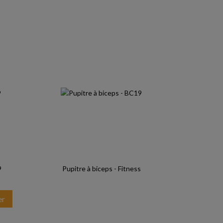
9
Pupitre à biceps - Fitness
er