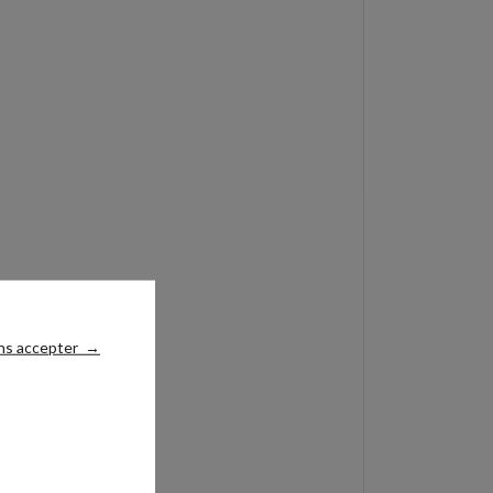
ns accepter
→