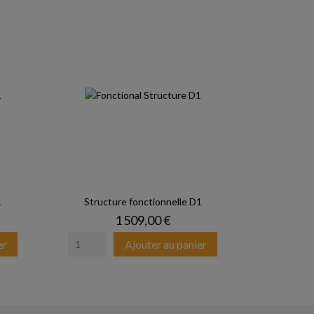
1
Structure fonctionnelle D1
Prix
1 509,00 €
er
Ajouter au panier