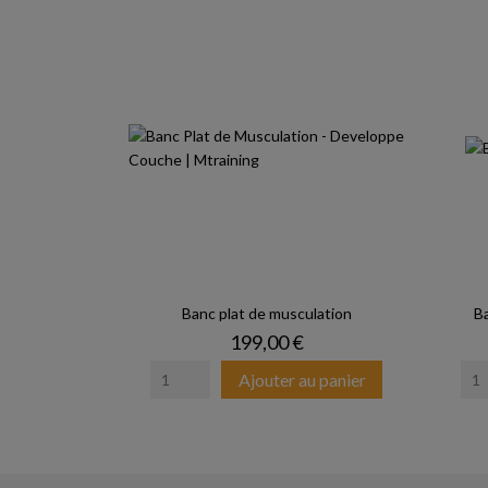
Banc plat de musculation
B
Prix
199,00 €
Ajouter au panier