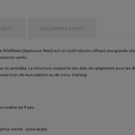
RODUIT
DOCUMENTS JOINTS
80x80mm (épaisseur 4mm) est un outil robuste offrant une grande stabilit
 espaces variés.
ur et amovible. La structure comporte des épis de rangement pour les d
s exercices de musculation ou de cross-training.
es ovalisé de 4 mm.
rise serrée - prise large).