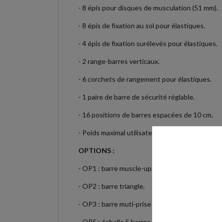
- 8 épis pour disques de musculation (51 mm).
- 8 épis de fixation au sol pour élastiques.
- 4 épis de fixation surélevés pour élastiques.
- 2 range-barres verticaux.
- 6 corchets de rangement pour élastiques.
- 1 paire de barre de sécurité réglable.
- 16 positions de barres espacées de 10 cm.
- Poids maximal utilisateur : 130 kg.
OPTIONS :
- OP1 : barre muscle-up.
- OP2 : barre triangle.
- OP3 : barre muti-prise
- OP5 : échelle 5 barres à l'avant de la structur