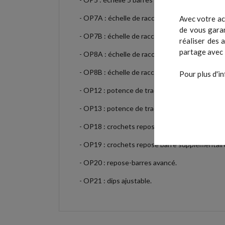
- OP7A : échelle de raccordement inclinée (3m)
Avec votre ac
de vous garan
- OP7B : échelle de raccordement inclinée (2m)
réaliser des 
partage avec 
- OP8A : échelle de raccordement plate (3m).
- OP8B : échelle de raccordement plate (2m).
Pour plus d'in
- OP12 : potence de traction 3 barres (fixation 
- OP13 : potence de traction muscle-up (fixatio
- OP18 : crochets repose barre supplémentaire 
- OP19 : crochets repose barre supplémentaire 
- OP20 : repose-barres avancé.
- OP21 : dips ajustable.