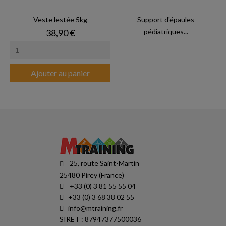
Veste lestée 5kg
Support d'épaules
Prix
38,90 €
pédiatriques...
Ajouter au panier
25, route Saint-Martin
25480 Pirey (France)
+33 (0) 3 81 55 55 04
+33 (0) 3 68 38 02 55
info@mtraining.fr
SIRET : 87947377500036