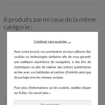
8 produits parmi ceux de la même
catégorie :
Continuer sans accepter
→
Avec votre accord, nos partenaires et nous utilisons des
cookies ou technologies similaires afin de vous garantir
une meilleure expérience de navigation, à des fins de
statistiques ou afin de réaliser des actions publicitaires
en lien avec vos habitudes et centres d’intérêts ainsi que
de partage avec les réseaux sociaux.
Plyobox 3 en 1 - Bois/EVA
Tapis Monark Médical
Pour plus d'informations sur les cookies, veuillez cliquer
Prix
219,99 €
sur le lien « En savoir plus ».
En savoir plus
→