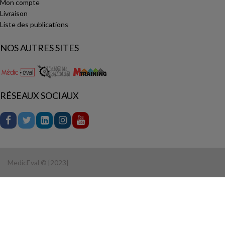
Mon compte
Livraison
Liste des publications
NOS AUTRES SITES
RÉSEAUX SOCIAUX
MedicEval © [2023]