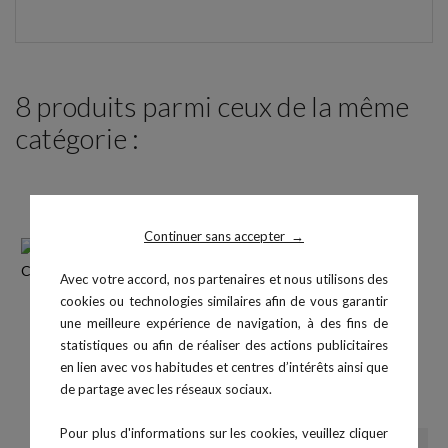
8 produits parmi ceux de la même
catégorie :
Continuer sans accepter
→
Avec votre accord, nos partenaires et nous utilisons des
cookies ou technologies similaires afin de vous garantir
une meilleure expérience de navigation, à des fins de
statistiques ou afin de réaliser des actions publicitaires
en lien avec vos habitudes et centres d’intérêts ainsi que
DOUBLE MODULE MULTI-
Structure fonctionnelle B2
de partage avec les réseaux sociaux.
Prix
CROSS
2 109,00 €
Pour plus d'informations sur les cookies, veuillez cliquer