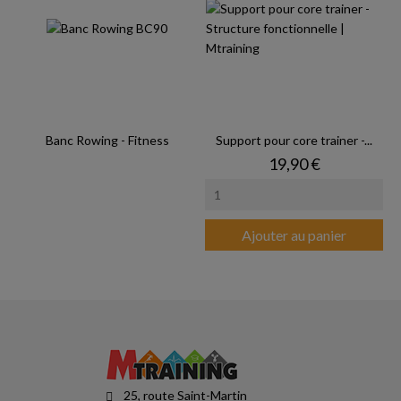
Banc Rowing - Fitness
Support pour core trainer -...
Prix
19,90 €
Ajouter au panier
25, route Saint-Martin