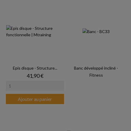
Epis disque - Structure...
Banc développé incliné -
Prix
41,90 €
Fitness
Ajouter au panier