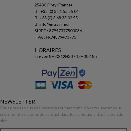
25480 Pirey (France)
+33 (0) 3 81 55 55 04
+33 (0) 3 68 38 02 55
info@mtraining.fr
SIRET : 87947377500036
TVA : FR94879473775
HORAIRES
lun-ven 8H30-12H30 / 13H30-18h
NEWSLETTER
Vous pouvez vous désinscrire à tout moment. Vous trouverez pour
cela nos informations de contact dans les conditions d'utilisation du
site.