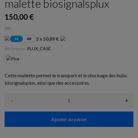
malette biosignalsplux
150,00 €
TTC
3 x 50,89 €
3X
4X
Référence:
PLUX_CASE
Cette mallette permet le transport et le stockage des hubs
biosignalsplux, ainsi que des accessoires.
-
+
Ajouter au panier