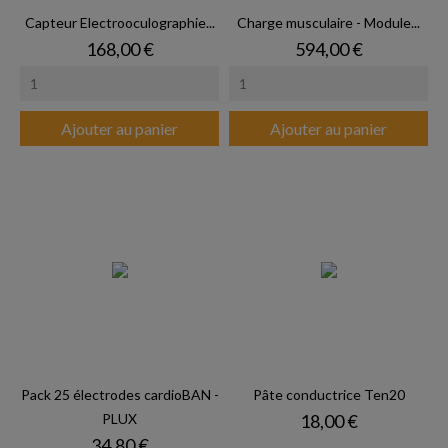
Capteur Electrooculographie...
Charge musculaire - Module...
Prix
Prix
168,00 €
594,00 €
Ajouter au panier
Ajouter au panier
Pack 25 électrodes cardioBAN -
Pâte conductrice Ten20
Prix
PLUX
18,00 €
Prix
34,80 €