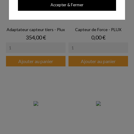
Accepter & Fermer
Adaptateur capteur tiers - Plux
Capteur de Force - PLUX
Prix
Prix
354,00 €
0,00 €
Ajouter au panier
Ajouter au panier