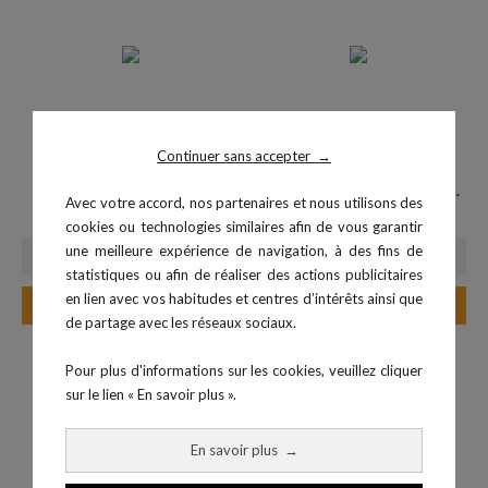
Continuer sans accepter
→
Kit 4 canaux - biosignalsplux
biosignalsplux kit ergonomie...
Avec votre accord, nos partenaires et nous utilisons des
Prix
Prix
2 340,00 €
6 110,40 €
cookies ou technologies similaires afin de vous garantir
une meilleure expérience de navigation, à des fins de
statistiques ou afin de réaliser des actions publicitaires
en lien avec vos habitudes et centres d’intérêts ainsi que
Ajouter au panier
Ajouter au panier
de partage avec les réseaux sociaux.
Pour plus d'informations sur les cookies, veuillez cliquer
sur le lien « En savoir plus ».
En savoir plus
→