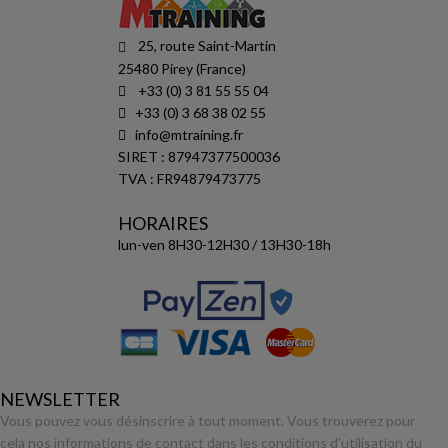
25, route Saint-Martin
25480 Pirey (France)
+33 (0) 3 81 55 55 04
+33 (0) 3 68 38 02 55
info@mtraining.fr
SIRET : 87947377500036
TVA : FR94879473775
HORAIRES
lun-ven 8H30-12H30 / 13H30-18h
NEWSLETTER
Vous pouvez vous désinscrire à tout moment. Vous trouverez pour
cela nos informations de contact dans les conditions d'utilisation du