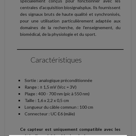
spécialement conçus pour fonctionner avec les
centrales d'acquisition biosignalsplux. Ils fournissent
des signaux bruts de haute qualité et synchronisés,
pour une utilisation particulièrement adaptée aux
domaines de la recherche, de l'enseignement, du
biomédical, de la physiologie et du sport.
Caractéristiques
Sortie : analogique préconditionnée
Range : ± 1,5 mV (Vcc = 3V)
Plage : 400 - 700 nm (pic à 550 nm)
Taille : 1,6 x 2,2 x 0,5 cm
Longueur du câble commun : 100 cm
Connecteur : UC-E6 (mâle)
Ce capteur est uniquement compatible avec les
unités d'acquisition biosignalsplux.