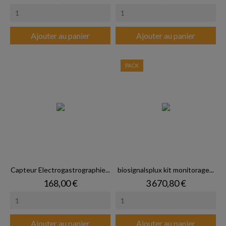
Ajouter au panier
Ajouter au panier
PACK
Capteur Electrogastrographie...
biosignalsplux kit monitorage...
Prix
Prix
168,00 €
3 670,80 €
Ajouter au panier
Ajouter au panier