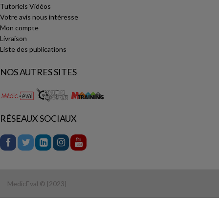
Tutoriels Vidéos
Votre avis nous intéresse
Mon compte
Livraison
Liste des publications
NOS AUTRES SITES
RÉSEAUX SOCIAUX
MedicEval © [2023]