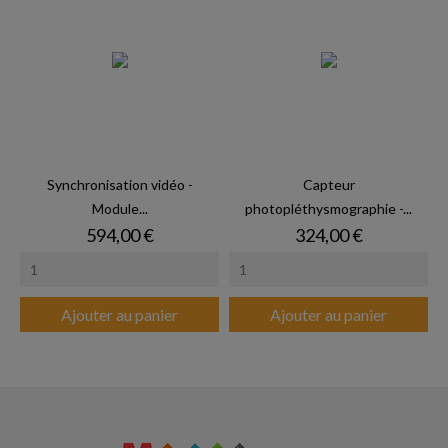
Synchronisation vidéo -
Capteur
Module...
photopléthysmographie -...
Prix
Prix
594,00 €
324,00 €
Ajouter au panier
Ajouter au panier