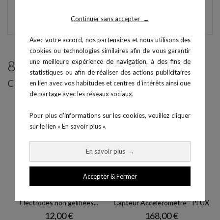
Continuer sans accepter
→
Avec votre accord, nos partenaires et nous utilisons des
cookies ou technologies similaires afin de vous garantir
8 produits parmi ceux de la même
une meilleure expérience de navigation, à des fins de
statistiques ou afin de réaliser des actions publicitaires
catégorie :
en lien avec vos habitudes et centres d’intérêts ainsi que
de partage avec les réseaux sociaux.
Pour plus d'informations sur les cookies, veuillez cliquer
sur le lien « En savoir plus ».
En savoir plus
→
Accepter & Fermer
Electrodes non gélifiées...
Capteur Accéléromètre - PLUX
Prix
Prix
12,00 €
168,00 €