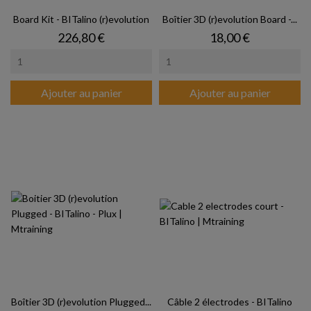
Board Kit - BITalino (r)evolution
Boîtier 3D (r)evolution Board -...
Prix
Prix
226,80 €
18,00 €
Ajouter au panier
Ajouter au panier
Boîtier 3D (r)evolution Plugged...
Câble 2 électrodes - BITalino