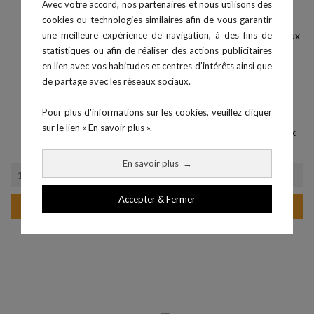
Avec votre accord, nos partenaires et nous utilisons des
cookies ou technologies similaires afin de vous garantir
une meilleure expérience de navigation, à des fins de
statistiques ou afin de réaliser des actions publicitaires
en lien avec vos habitudes et centres d’intérêts ainsi que
de partage avec les réseaux sociaux.
Pour plus d'informations sur les cookies, veuillez cliquer
sur le lien « En savoir plus ».
Capteur ECG - BITalino
Capteur EDA - biosignalsplux
Prix
Prix
0,00 €
168,00 €
En savoir plus
→
Accepter & Fermer
Ajouter au panier
Ajouter au panier