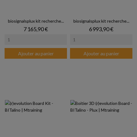
biosignalsplux kit recherche...
biosignalsplux kit recherche...
Prix
Prix
7 165,90 €
6 993,90 €
Ajouter au panier
Ajouter au panier