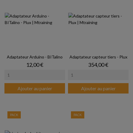
Adaptateur Arduino - BITalino
Adaptateur capteur tiers - Plux
Prix
Prix
12,00 €
354,00 €
Ajouter au panier
Ajouter au panier
PACK
PACK