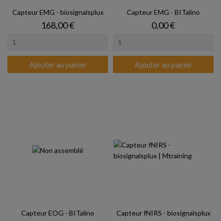
Capteur EMG - biosignalsplux
Capteur EMG - BITalino
Prix
Prix
168,00 €
0,00 €
Ajouter au panier
Ajouter au panier
Capteur EOG - BITalino
Capteur fNIRS - biosignalsplux