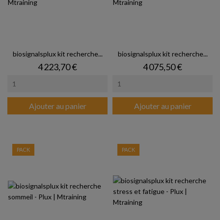
biosignalsplux kit recherche...
biosignalsplux kit recherche...
Prix
Prix
4 223,70 €
4 075,50 €
Ajouter au panier
Ajouter au panier
PACK
PACK