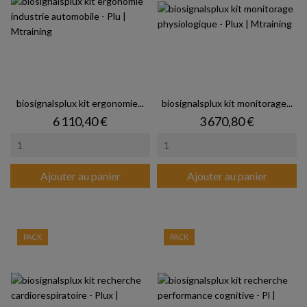
biosignalsplux kit ergonomie...
biosignalsplux kit monitorage...
Prix
Prix
6 110,40 €
3 670,80 €
Ajouter au panier
Ajouter au panier
PACK
PACK