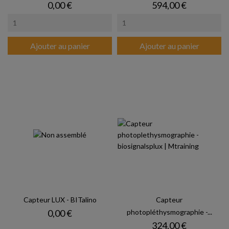
Prix
Prix
0,00 €
594,00 €
Ajouter au panier
Ajouter au panier
Capteur LUX - BITalino
Capteur
Prix
0,00 €
photopléthysmographie -...
Prix
324,00 €