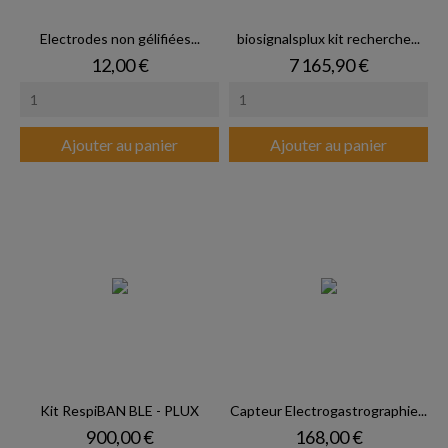
Electrodes non gélifiées...
biosignalsplux kit recherche...
Prix
Prix
12,00 €
7 165,90 €
Ajouter au panier
Ajouter au panier
Kit RespiBAN BLE - PLUX
Capteur Electrogastrographie...
Prix
Prix
900,00 €
168,00 €