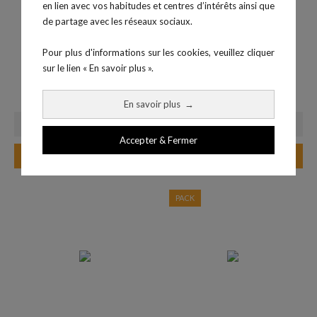
en lien avec vos habitudes et centres d’intérêts ainsi que
de partage avec les réseaux sociaux.
Pour plus d'informations sur les cookies, veuillez cliquer
EMG - Module logiciel
Kit de synchronisation -...
sur le lien « En savoir plus ».
Prix
OpenSignals
168,00 €
Prix
594,00 €
En savoir plus
→
Accepter & Fermer
Ajouter au panier
Ajouter au panier
PACK