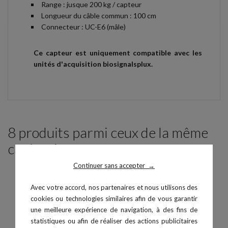
Range : jusque 200 kg / capteur
Longueur du câble commun : 100 cm
Connecteur : UC-E6 (mâle)
Ce capteur est uniquement compatible avec les
unités d'acquisition biosignalsplux.
8 produits parmi ceux de la même
catégorie :
Continuer sans accepter
→
Avec votre accord, nos partenaires et nous utilisons des
cookies ou technologies similaires afin de vous garantir
une meilleure expérience de navigation, à des fins de
statistiques ou afin de réaliser des actions publicitaires