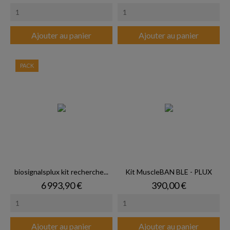
Ajouter au panier
Ajouter au panier
PACK
biosignalsplux kit recherche...
Kit MuscleBAN BLE - PLUX
Prix
Prix
6 993,90 €
390,00 €
Ajouter au panier
Ajouter au panier