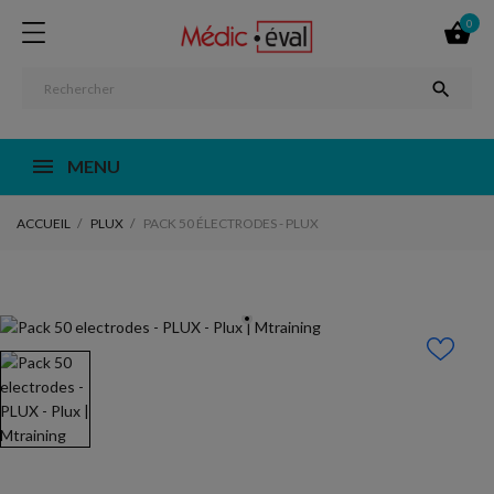
0


MENU
ACCUEIL
PLUX
PACK 50 ÉLECTRODES - PLUX