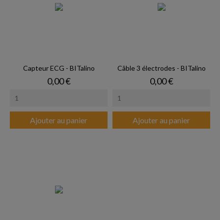
Capteur ECG - BITalino
Câble 3 électrodes - BITalino
Prix
Prix
0,00 €
0,00 €
Ajouter au panier
Ajouter au panier