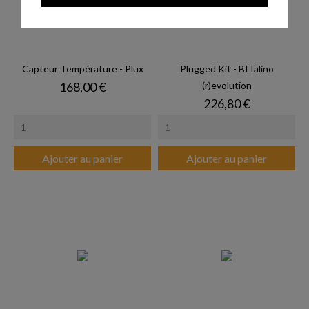
Capteur Température - Plux
Plugged Kit - BITalino
Prix
168,00 €
(r)evolution
Prix
226,80 €
Ajouter au panier
Ajouter au panier