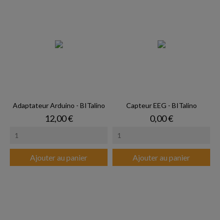
Adaptateur Arduino - BITalino
Capteur EEG - BITalino
Prix
Prix
12,00 €
0,00 €
Ajouter au panier
Ajouter au panier