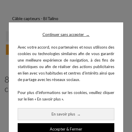
Câble capteurs - BITalino
Prix
12,00 €
Continuer sans accepter
→
Avec votre accord, nos partenaires et nous utilisons des
Ajouter au panier
cookies ou technologies similaires afin de vous garantir
une meilleure expérience de navigation, à des fins de
statistiques ou afin de réaliser des actions publicitaires
en lien avec vos habitudes et centres d’intérêts ainsi que
8 produits parmi ceux de la même
de partage avec les réseaux sociaux.
catégorie :
Pour plus d'informations sur les cookies, veuillez cliquer
sur le lien « En savoir plus ».
En savoir plus
→
Accepter & Fermer