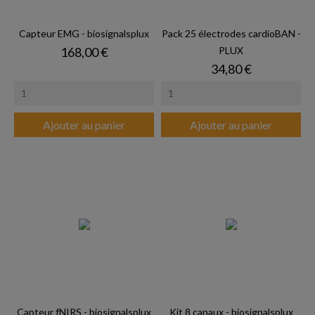
Capteur EMG - biosignalsplux
Pack 25 électrodes cardioBAN -
Prix
168,00 €
PLUX
Prix
34,80 €
Ajouter au panier
Ajouter au panier
Capteur fNIRS - biosignalsplux
Kit 8 canaux - biosignalsplux