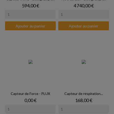
Prix
Prix
594,00 €
4 740,00 €
Ajouter au panier
Ajouter au panier
Capteur de Force - PLUX
Capteur de respiration...
Prix
Prix
0,00 €
168,00 €