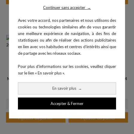
Continuer sans accepter
→
Avec votre accord, nos partenaires et nous utilisons des
cookies ou technologies similaires afin de vous garantir
une meilleure expérience de navigation, à des fins de
statistiques ou afin de réaliser des actions publicitaires
en lien avec vos habitudes et centres d’intérêts ainsi que
de partage avec les réseaux sociaux.
Pour plus d'informations sur les cookies, veuillez cliquer
sur le lien « En savoir plus ».
Matelas classique 240x200x10
Surface d'évolution 500x500x4
Prix
412,00 €
cm...
En savoir plus
→
Prix
2 014,00 €
Accepter & Fermer
Ajouter au panier
Ajouter au panier