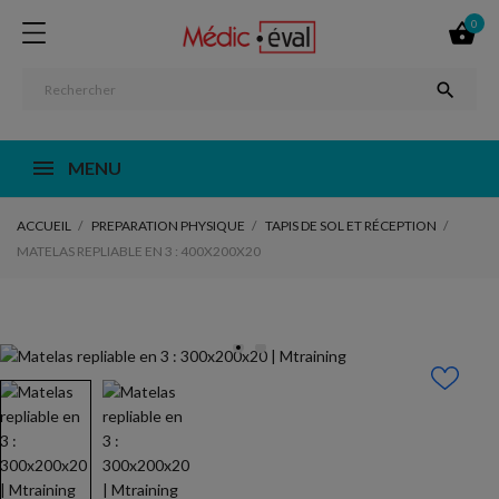
0


MENU
ACCUEIL
PREPARATION PHYSIQUE
TAPIS DE SOL ET RÉCEPTION
MATELAS REPLIABLE EN 3 : 400X200X20