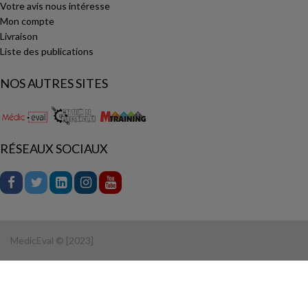
Votre avis nous intéresse
Mon compte
Livraison
Liste des publications
NOS AUTRES SITES
RÉSEAUX SOCIAUX
MedicEval © [2023]