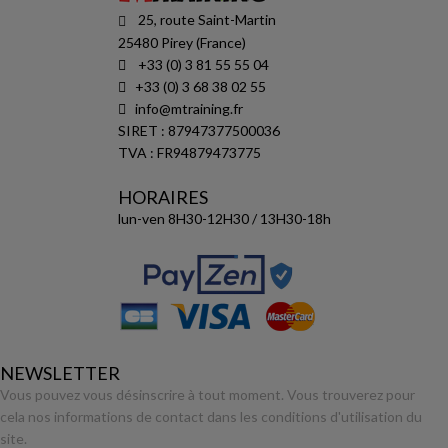
25, route Saint-Martin
25480 Pirey (France)
+33 (0) 3 81 55 55 04
+33 (0) 3 68 38 02 55
info@mtraining.fr
SIRET : 87947377500036
TVA : FR94879473775
HORAIRES
lun-ven 8H30-12H30 / 13H30-18h
NEWSLETTER
Vous pouvez vous désinscrire à tout moment. Vous trouverez pour
cela nos informations de contact dans les conditions d'utilisation du
site.