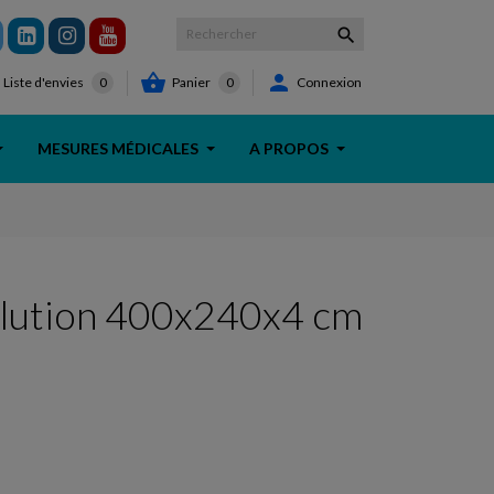



Panier
0
Connexion
Liste d'envies
0
MESURES MÉDICALES
A PROPOS
olution 400x240x4 cm