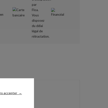
ns accepter
→