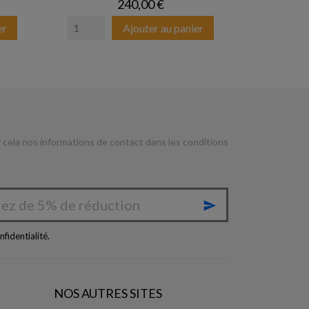
Prix
240,00 €
er
Ajouter au panier
cela nos informations de contact dans les conditions

nfidentialité
.
NOS AUTRES SITES