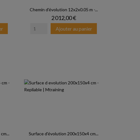
Chemin d'évolution 12x2x0.05 m -...
Prix
2 012,00 €
er
Ajouter au panier
cm...
Surface d'évolution 200x150x4 cm...