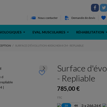
Nous contacter
Demande de devis
SIOLOGIQUES
EVAL. MUSCULAIRES
RÉHABILITATION
ÉCEPTION
SURFACE D'ÉVOLUTION 400X240X4 CM - REPLIABLE
Surface d'év
- Repliable
785,00 €
TTC
3 x 266,26 €
3X
4X