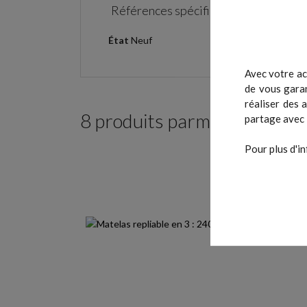
Références spécifiques
État
Neuf
Avec votre ac
de vous garan
réaliser des 
8 produits parmi ceux de la
partage avec 
Pour plus d'in