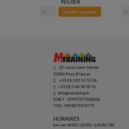
Prix
965,00 €
Ajouter au panier
25, route Saint-Martin
25480 Pirey (France)
+33 (0) 3 81 55 55 04
+33 (0) 3 68 38 02 55
info@mtraining.fr
SIRET : 87947377500036
TVA : FR94879473775
HORAIRES
lun-ven 8H30-12H30 / 13H30-18h