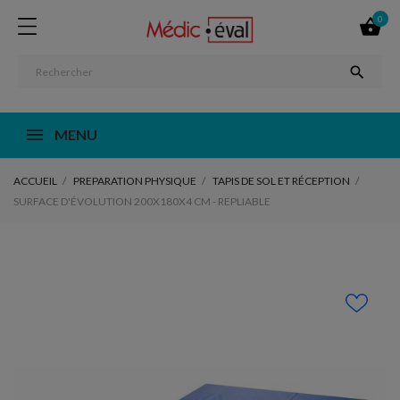
0


MENU
ACCUEIL
PREPARATION PHYSIQUE
TAPIS DE SOL ET RÉCEPTION
SURFACE D'ÉVOLUTION 200X180X4 CM - REPLIABLE