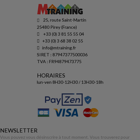
25, route Saint-Martin
25480 Pirey (France)
+33 (0) 3 81 55 55 04
+33 (0) 3 68 38 02 55
info@mtraining.fr
SIRET : 87947377500036
TVA : FR94879473775
HORAIRES
lun-ven 8H30-12H30 / 13H30-18h
NEWSLETTER
Vous pouvez vous désinscrire à tout moment. Vous trouverez pour