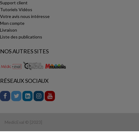
Support client
Tutoriels Vidéos
Votre avis nous intéresse
Mon compte
Livraison
Liste des publications
NOS AUTRES SITES
RÉSEAUX SOCIAUX
MedicEval © [2023]