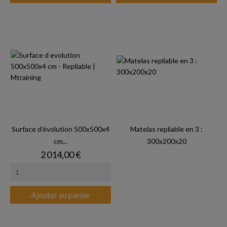
Surface d'évolution 500x500x4
Matelas repliable en 3 :
cm...
300x200x20
Prix
2 014,00 €
Ajouter au panier