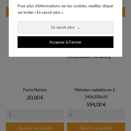
Pour plus d'informations sur les cookies, veuillez cliquer
Ajouter au panier
Ajouter au panier
sur le lien « En savoir plus ».
En savoir plus
→
Accepter & Fermer
Porte Nattes
Matelas repliable en 2 :
Prix
20,00 €
240x200x20
Prix
594,00 €
Ajouter au panier
Ajouter au panier