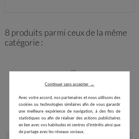
8 produits parmi ceux de la même
catégorie :
Continuer sans accepter
→
Avec votre accord, nos partenaires et nous utilisons des
cookies ou technologies similaires afin de vous garantir
une meilleure expérience de navigation, à des fins de
statistiques ou afin de réaliser des actions publicitaires
Porte Nattes Mobile
Air Mat - 300x200x20 cm
en lien avec vos habitudes et centres d’intérêts ainsi que
Prix
Prix
150,00 €
949,00 €
de partage avec les réseaux sociaux.