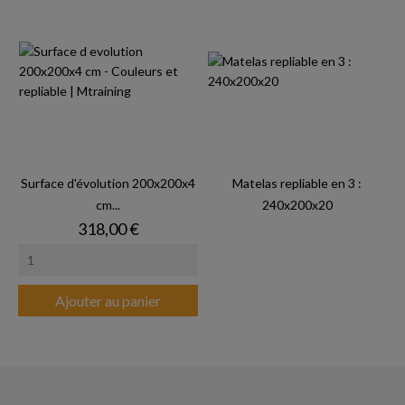
Surface d'évolution 200x200x4
Matelas repliable en 3 :
cm...
240x200x20
Prix
318,00 €
Ajouter au panier