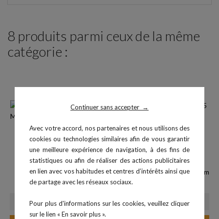
8 produits parmi ceux de la même
catégorie :
Continuer sans accepter
→
Avec votre accord, nos partenaires et nous utilisons des
cookies ou technologies similaires afin de vous garantir
une meilleure expérience de navigation, à des fins de
statistiques ou afin de réaliser des actions publicitaires
en lien avec vos habitudes et centres d’intérêts ainsi que
Sit Fit 33 cm
Ballon pour étirements Ø 65 cm
de partage avec les réseaux sociaux.
Prix
Prix
34,90 €
15,99 €
Pour plus d'informations sur les cookies, veuillez cliquer
sur le lien « En savoir plus ».