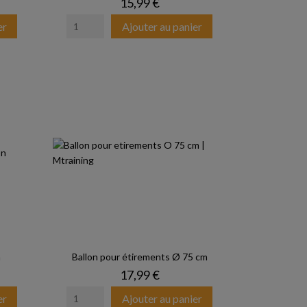
Prix
15,99 €
er
Ajouter au panier
n
Ballon pour étirements Ø 75 cm
Prix
17,99 €
er
Ajouter au panier