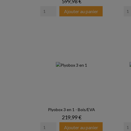
Prix
599,98 €
Ajouter au panier
Plyobox 3 en 1 - Bois/EVA
Prix
219,99 €
Ajouter au panier