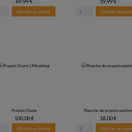
Prix
Prix
69,99 €
19,99 €
Ajouter au panier
Ajouter au pani
Proprio Dome
Planche de proprioceptio
Prix
Prix
100,00 €
18,00 €
Ajouter au panier
Ajouter au pani