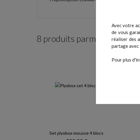
Avec votre ac
de vous garan
8 produits parmi ceux de la
réaliser des 
partage avec 
Pour plus d'in
Set plyobox mousse 4 blocs