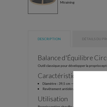
DESCRIPTION
DÉTAILS DU P
Balance d'Équilibre Circ
Outil classique pour développer la proprioceptio
Caractéristiques
Diamètre : 39,5 cm — Hauteur : 7,5 cm — Poi
Revêtement antidérapant de surface
Utilisation
Proprioception cheville et genou, prévention d