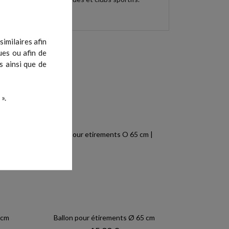
imilaires afin
ues ou afin de
s ainsi que de
».
 cm
Ballon pour étirements Ø 65 cm