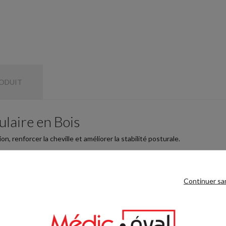
RODUIT
ulaire en Bois
n, renforcer la cheville et améliorer la stabilité posturale.
ds : 1,75 kg
Continuer sa
es entorses, rééducation post-traumatique. Utilisé par kinésithérapeute