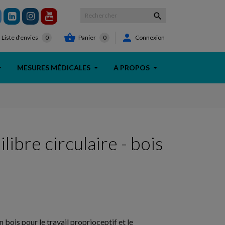



Panier
0
Connexion
Liste d'envies
0
MESURES MÉDICALES
A PROPOS
libre circulaire - bois
n bois pour le travail proprioceptif et le