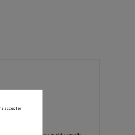
ns accepter
→
s, préparateurs physiques et clubs sportifs.