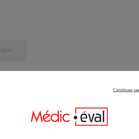
RODUIT
 cm d'épaisseur.
Continuer sa
 même catégorie :