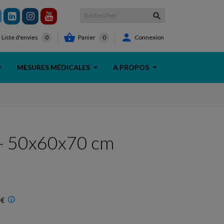



Panier
0
Connexion
Liste d'envies
0
MESURES MÉDICALES
A PROPOS
 - 50x60x70 cm
 €