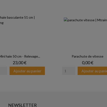
Mini haie 50 cm - Relevage...
Parachute de vitesse
Prix
Prix
23,00 €
0,00 €
Ajouter au panier
Ajouter au pani
NEWSLETTER