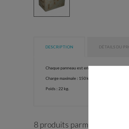
DESCRIPTION
DÉTAILS DU P
Chaque panneau est en bois contreplaqué de 2
Charge maximale : 150 kg.
Poids : 22 kg.
8 produits parmi ceux de la