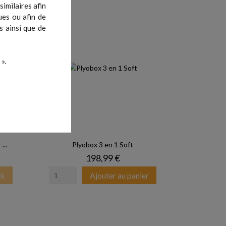
imilaires afin
ues ou afin de
s ainsi que de
».
...
Plyobox 3 en 1 Soft
Prix
198,99 €
ck
Ajouter au panier