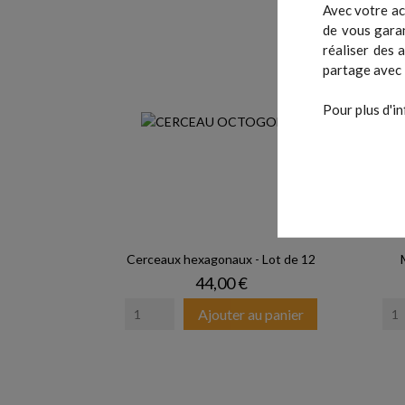
Avec votre ac
de vous garan
réaliser des 
partage avec 
Pour plus d'in
Cerceaux hexagonaux - Lot de 12
Prix
44,00 €
Ajouter au panier