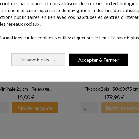
cord, nos partenaires et nous utilisons des cookies ou technologies s
tir une meilleure expérience de navigation, à des fins de statistiq
actions publicitaires en lien avec vos habitudes et centres d’intérêt
les réseaux sociaux.
formations sur les cookies, veuillez cliquer sur le lien « En savoir plus 
En savoir plus
Accepter & Fermer
→
Mini haie 21 cm - Relevage...
Plyobox Bois - 50x60x75 cm -
Prix
Prix
16,00 €
179,90 €
Ajouter au panier
Rupture de sto