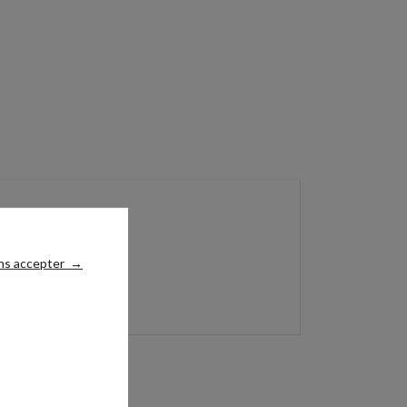
ns accepter
→