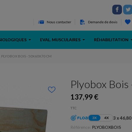
Nous contacter
Demande de devis
SIOLOGIQUES
EVAL. MUSCULAIRES
RÉHABILITATION
PLYOBOX BOIS - 50X60X70 CM
Plyobox Bois
137,99 €
TTC
3 x 46,80
3X
4X
Référence:
PLYOBOXBOIS