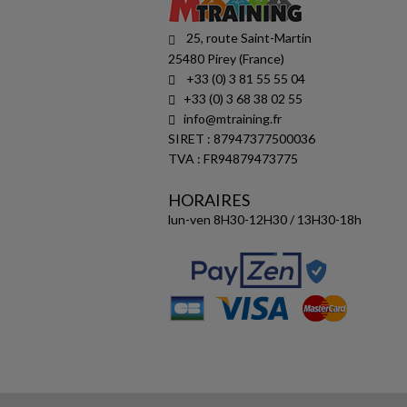
25, route Saint-Martin
25480 Pirey (France)
+33 (0) 3 81 55 55 04
+33 (0) 3 68 38 02 55
info@mtraining.fr
SIRET : 87947377500036
TVA : FR94879473775
HORAIRES
lun-ven 8H30-12H30 / 13H30-18h