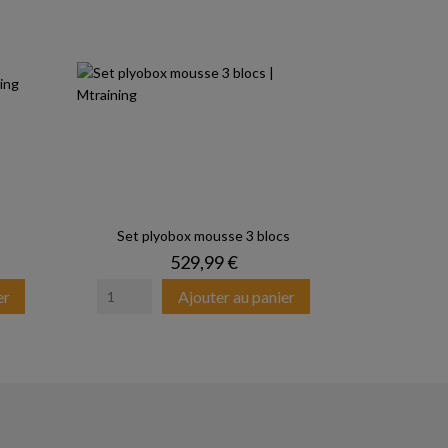
Set plyobox mousse 3 blocs
Prix
529,99 €
er
Ajouter au panier