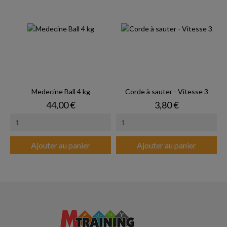
Medecine Ball 4 kg
Corde à sauter - Vitesse 3
Prix
Prix
44,00 €
3,80 €
Ajouter au panier
Ajouter au panier