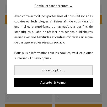
Prix
Prix
2,00 €
37,90 €
Continuer sans accepter
→
Avec votre accord, nos partenaires et nous utilisons des
Ajouter au panier
Ajouter au panier
cookies ou technologies similaires afin de vous garantir
une meilleure expérience de navigation, à des fins de
statistiques ou afin de réaliser des actions publicitaires
-30%
en lien avec vos habitudes et centres d’intérêts ainsi que
de partage avec les réseaux sociaux.
Pour plus d'informations sur les cookies, veuillez cliquer
sur le lien « En savoir plus ».
En savoir plus
→
Accepter & Fermer
Jalon 80 cm
Bâton de massage 46 cm
Prix
Prix
Prix de base
2,50 €
10,50 €
15,00 €