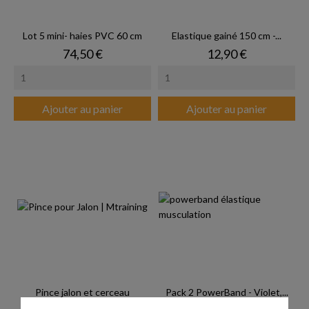
Lot 5 mini- haies PVC 60 cm
Elastique gainé 150 cm -...
Prix
Prix
74,50 €
12,90 €
Ajouter au panier
Ajouter au panier
Pince jalon et cerceau
Pack 2 PowerBand - Violet,...