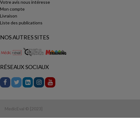
Votre avis nous intéresse
Mon compte
Livraison
Liste des publications
NOS AUTRES SITES
RÉSEAUX SOCIAUX
MedicEval © [2023]