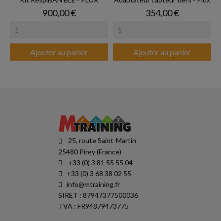
Prix
Prix
900,00 €
354,00 €
Ajouter au panier
Ajouter au panier
25, route Saint-Martin
25480 Pirey (France)
+33 (0) 3 81 55 55 04
+33 (0) 3 68 38 02 55
info@mtraining.fr
SIRET : 87947377500036
TVA : FR94879473775