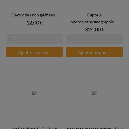
Electrodes non gélifiées...
Capteur
Prix
12,00 €
photopléthysmographie -...
Prix
324,00 €
Ajouter au panier
Ajouter au panier
Kit RespiBAN BLE - PLUX
Adaptateur capteur tiers - Plux