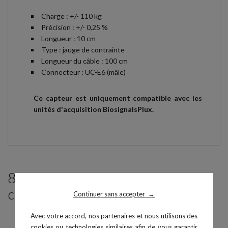
Charge : +/- 110 kg
Précision : +/- 0,25 %
Longueur : 10 cm
Type : jauge de contrainte
Longueur du câble : 100 cm
Connecteur : UC-E6 (mâle)
Ce capteur est uniquement compatible avec les
unités d'acquisition BiosignalsPlux.
8 produits parmi ceux de la même
catégorie :
Continuer sans accepter
→
PACK
Avec votre accord, nos partenaires et nous utilisons des
cookies ou technologies similaires afin de vous garantir