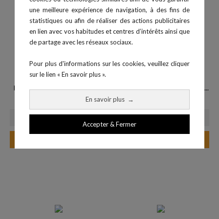
une meilleure expérience de navigation, à des fins de
statistiques ou afin de réaliser des actions publicitaires
en lien avec vos habitudes et centres d’intérêts ainsi que
de partage avec les réseaux sociaux.
Pour plus d'informations sur les cookies, veuillez cliquer
sur le lien « En savoir plus ».
biosignalsplux kit recherche...
Capteur Electrogastrographie...
Prix
Prix
7 165,90 €
168,00 €
En savoir plus
→
Accepter & Fermer
Ajouter au panier
Ajouter au panier