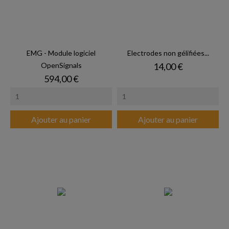
EMG - Module logiciel
Electrodes non gélifiées...
Prix
OpenSignals
14,00 €
Prix
594,00 €
Ajouter au panier
Ajouter au panier