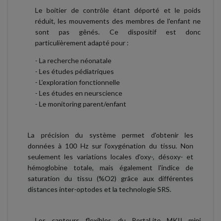
Le boitier de contrôle étant déporté et le poids
réduit, les mouvements des membres de l'enfant ne
sont pas gênés. Ce dispositif est donc
particulièrement adapté pour :
- La recherche néonatale
- Les études pédiatriques
- L'exploration fonctionnelle
- Les études en neurscience
- Le monitoring parent/enfant
La précision du système permet d'obtenir les
données à 100 Hz sur l'oxygénation du tissu. Non
seulement les variations locales d'o
xy-, désoxy- et
hémoglobine totale, mais également l'indice de
saturation du tissu (%O2) grâce aux différentes
distances inter-optodes et la technologie SRS.
Les capteurs flexibles du PortaLite MKII mini