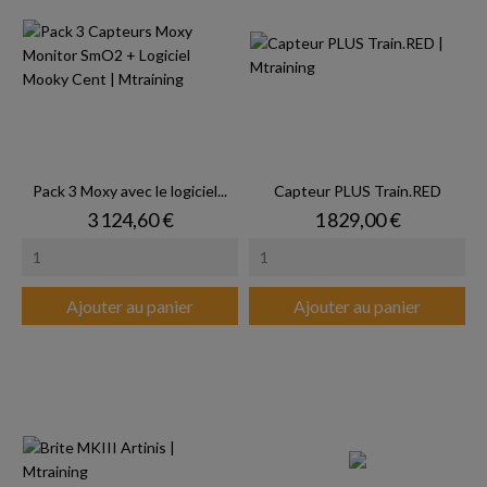
Pack 3 Moxy avec le logiciel...
Capteur PLUS Train.RED
Prix
Prix
3 124,60 €
1 829,00 €
Ajouter au panier
Ajouter au panier