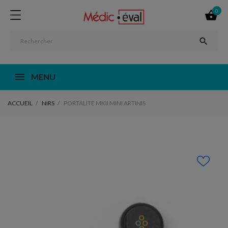
0


MENU
ACCUEIL
NIRS
PORTALITE MKII MINI ARTINIS