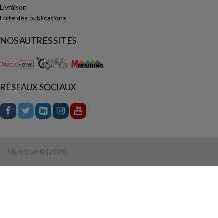
Livraison
Liste des publications
NOS AUTRES SITES
RÉSEAUX SOCIAUX
MedicEval © [2023]