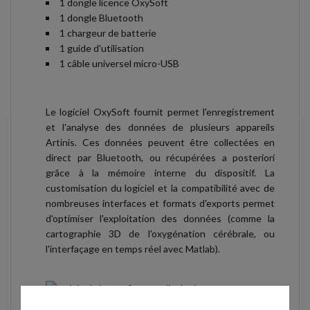
1 dongle licence OxySoft
1 dongle Bluetooth
1 chargeur de batterie
1 guide d'utilisation
1 câble universel micro-USB
Le logiciel OxySoft fournit permet l'enregistrement
et l'analyse des données de plusieurs appareils
Artinis. Ces données peuvent être collectées en
direct par Bluetooth, ou récupérées a posteriori
grâce à la mémoire interne du dispositif. La
customisation du logiciel et la compatibilité avec de
nombreuses interfaces et formats d'exports permet
d'optimiser l'exploitation des données (comme la
cartographie 3D de l'oxygénation cérébrale, ou
l'interfaçage en temps réel avec Matlab).