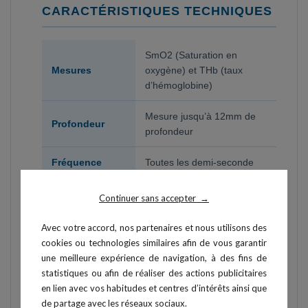
CARACTÉRISTIQUES TECHNIQUES
SmO2 (Saturation en
Mesures
oxygène) et THb (taux
d’hémoglobine)
Mesure jusqu’à 12mm de
Profondeur
profondeur
Fréquence
Toutes les demi-seconde
d’acquisition
ou 2 secondes
Continuer sans accepter
→
Lissage des
10 secondes ou aucun
données
lissage
Avec votre accord, nos partenaires et nous utilisons des
cookies ou technologies similaires afin de vous garantir
62x52x15mm (sans écran
une meilleure expérience de navigation, à des fins de
de protection) /
statistiques ou afin de réaliser des actions publicitaires
Dimensions
128x115x30mm (avec
en lien avec vos habitudes et centres d’intérêts ainsi que
écran)
de partage avec les réseaux sociaux.