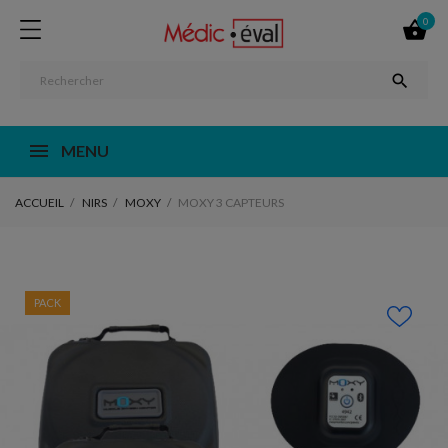
0


MENU
ACCUEIL
NIRS
MOXY
MOXY 3 CAPTEURS
PACK