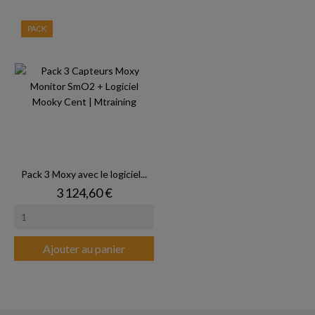
PACK
Pack 3 Moxy avec le logiciel...
Prix
3 124,60 €
Ajouter au panier