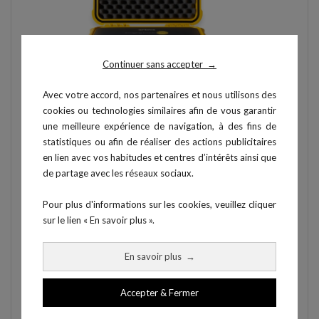
Continuer sans accepter
→
Avec votre accord, nos partenaires et nous utilisons des
cookies ou technologies similaires afin de vous garantir
Contenu du pack
une meilleure expérience de navigation, à des fins de
statistiques ou afin de réaliser des actions publicitaires
2 systèmes Brite avec leurs optodes
en lien avec vos habitudes et centres d’intérêts ainsi que
Bonnettes neoprènes adaptées
de partage avec les réseaux sociaux.
1 PC avec logiciels pré-installés
1 dongle licence OxySoft + extension 3D
Pour plus d'informations sur les cookies, veuillez cliquer
1 dongle Bluetooth
sur le lien « En savoir plus ».
1 chargeur de batterie
1 guide d'utilisation
En savoir plus
→
Le logiciel OxySoft fournit permet l'enregistrement
Accepter & Fermer
et l'analyse des données de plusieurs Artinis. Ces