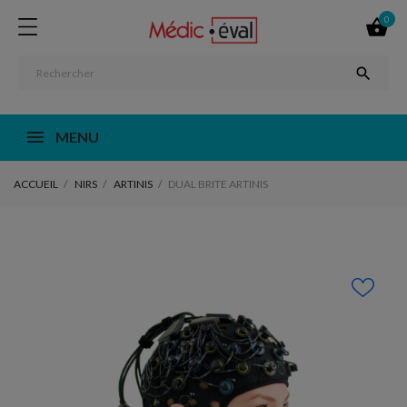
0


MENU
ACCUEIL
NIRS
ARTINIS
DUAL BRITE ARTINIS