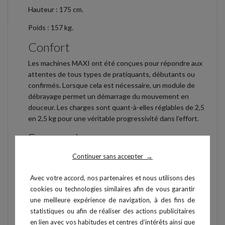
Hauteur : 175 cm.
Poids : 157 kg.
Confort
Les machines MAXI ont été conçues pour répondre aux
attentes de tous types de pratiquants, débutants ou
confirmés. Lorsque cela est nécessaire, un module de
débrayage permet un démarrage du mouvement en
douceur. Les charges sont quant-à-elles réglables de 2,5
en 2,5 kg pour une véritable progressivité dans l’effort.
Ergonomie
Issues de développements réalisés à l’origine pour le
Continuer sans accepter
→
sport de haut-niveau, les machines MAXI répondent aux
exigences les plus fines en termes biomécaniques. Elles
Avec votre accord, nos partenaires et nous utilisons des
offrent un grand nombre de réglages : angles, plateaux,
cookies ou technologies similaires afin de vous garantir
dossiers, assises...
une meilleure expérience de navigation, à des fins de
statistiques ou afin de réaliser des actions publicitaires
Personnalisation
en lien avec vos habitudes et centres d’intérêts ainsi que