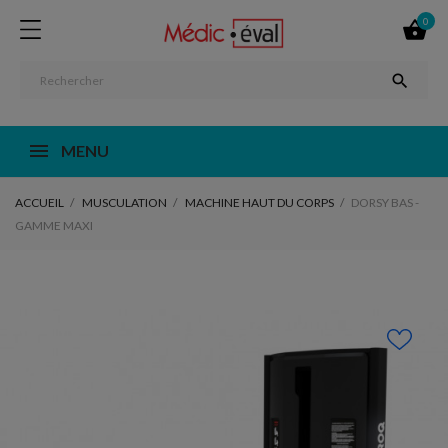
0


MENU
ACCUEIL
MUSCULATION
MACHINE HAUT DU CORPS
DORSY BAS -
GAMME MAXI