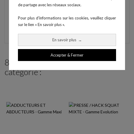
de partage avec les réseaux sociaux.
En option, possibilité de choisir des couleurs différentes
de châssis (gris en standard) et selleries (noir en
Pour plus d'informations sur les cookies, veuillez cliquer
standard), ainsi que de demander à ce que les selleries
sur le lien « En savoir plus ».
soient brodées avec vos logos.
En savoir plus
→
Accepter & Fermer
8 produits parmi ceux de la même
catégorie :