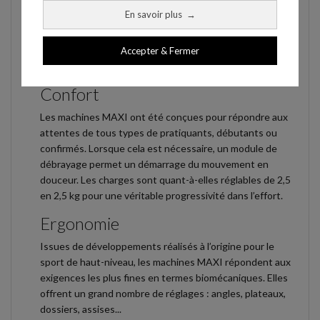
Largeur : 170 cm.
En savoir plus
→
Hauteur : 130 cm.
Accepter & Fermer
Poids : 205 kg.
Confort
Les machines MAXI ont été conçues pour répondre aux
attentes de tous types de pratiquants, débutants ou
confirmés. Lorsque cela est nécessaire, un module de
débrayage permet un démarrage du mouvement en
douceur. Les charges sont quant-à-elles réglables de 2,5
en 2,5 kg pour une véritable progressivité dans l’effort.
Ergonomie
Issues de développements réalisés à l’origine pour le
sport de haut-niveau, les machines MAXI répondent aux
exigences les plus fines en termes biomécaniques. Elles
offrent un grand nombre de réglages : angles, plateaux,
dossiers, assises...