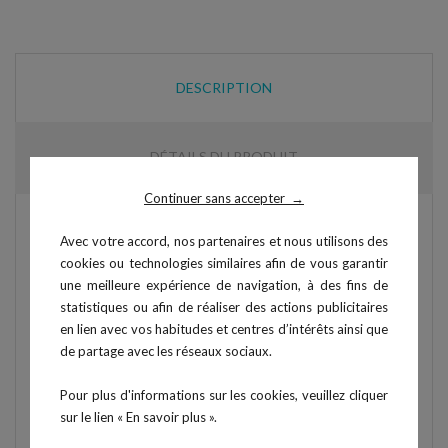
DESCRIPTION
DÉTAILS DU PRODUIT
Continuer sans accepter
→
Réglage de l’amplitude.
Avec votre accord, nos partenaires et nous utilisons des
cookies ou technologies similaires afin de vous garantir
Appui jambiers pivotants.
une meilleure expérience de navigation, à des fins de
Poignées de maintien.
statistiques ou afin de réaliser des actions publicitaires
en lien avec vos habitudes et centres d’intérêts ainsi que
Charge standard : 80 kg.
de partage avec les réseaux sociaux.
Charge maximale : 120 kg.
Pour plus d'informations sur les cookies, veuillez cliquer
Poids maximum utilisateur : 150 kg.
sur le lien « En savoir plus ».
Longueur : 80 cm.