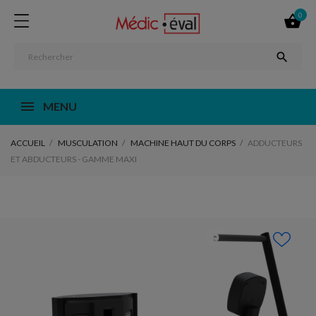
0


MENU
ACCUEIL
MUSCULATION
MACHINE HAUT DU CORPS
ADDUCTEURS
ET ABDUCTEURS - GAMME MAXI