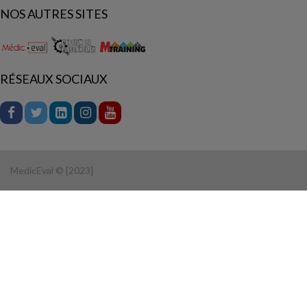
NOS AUTRES SITES
RÉSEAUX SOCIAUX
MedicEval © [2023]