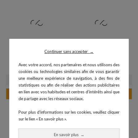
Continuer sans accepter
→
Wall Ball 2 kg
Pack 2 PowerBand - Violet,...
Avec votre accord, nos partenaires et nous utilisons des
Prix
Prix
44,99 €
37,90 €
cookies ou technologies similaires afin de vous garantir
une meilleure expérience de navigation, à des fins de
statistiques ou afin de réaliser des actions publicitaires
en lien avec vos habitudes et centres d’intérêts ainsi que
Ajouter au panier
Ajouter au panier
de partage avec les réseaux sociaux.
Pour plus d'informations sur les cookies, veuillez cliquer
sur le lien « En savoir plus ».
En savoir plus
→