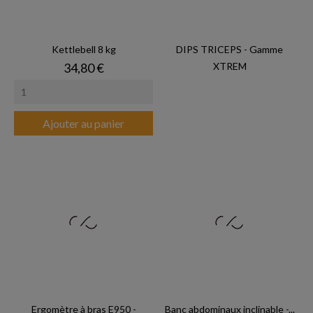
Kettlebell 8 kg
DIPS TRICEPS - Gamme
Prix
34,80 €
XTREM
Ajouter au panier
Ergomètre à bras E950 -
Banc abdominaux inclinable -...