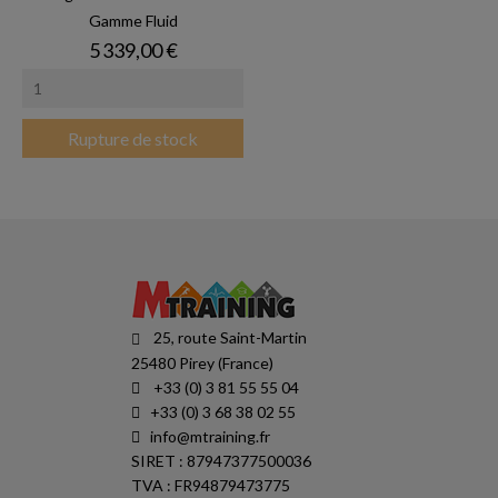
Gamme Fluid
Prix
5 339,00 €
Rupture de stock
25, route Saint-Martin
25480 Pirey (France)
+33 (0) 3 81 55 55 04
+33 (0) 3 68 38 02 55
info@mtraining.fr
SIRET : 87947377500036
TVA : FR94879473775