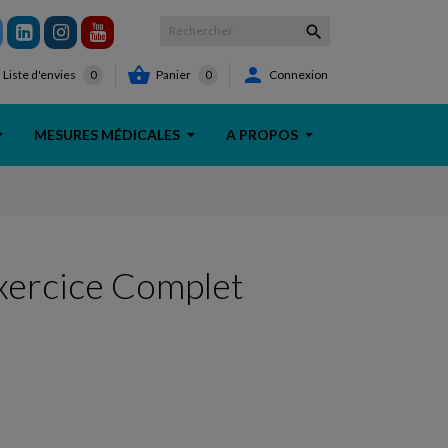



Panier
0
Connexion
Liste d'envies
0
MESURES MÉDICALES
A PROPOS
xercice Complet