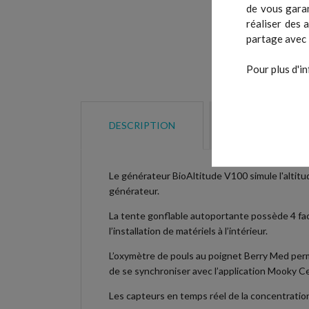
de vous garan
réaliser des 
partage avec 
Pour plus d'in
DESCRIPTION
DÉTAILS DU P
Le générateur BioAltitude V100 simule l'altitu
générateur.
La tente gonflable autoportante possède 4 faces
l’installation de matériels à l’intérieur.
L’oxymètre de pouls au poignet Berry Med perme
de se synchroniser avec l’application Mooky Ce
Les capteurs en temps réel de la concentrati