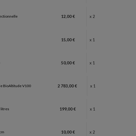
rectionnelle
12,00 €
x 2
n
15,00 €
x 1
e
50,00 €
x 1
e BioAltitude V100
2 783,00 €
x 1
litres
199,00 €
x 1
 cm
10,00 €
x 2