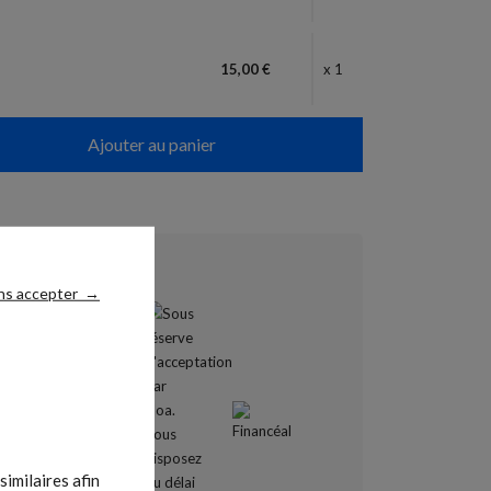
m
15,00 €
x 1
Ajouter au panier
sés
ns accepter
→
imilaires afin