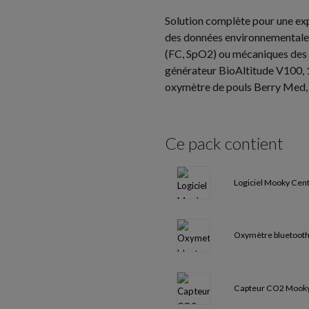
Solution complète pour une exp
des données environnementales
(FC, SpO2) ou mécaniques des a
générateur BioAltitude V100, 1
oxymètre de pouls Berry Med, 
Ce pack contient
Logiciel Mooky Cen
Oxymètre bluetoot
Capteur CO2 Mooky