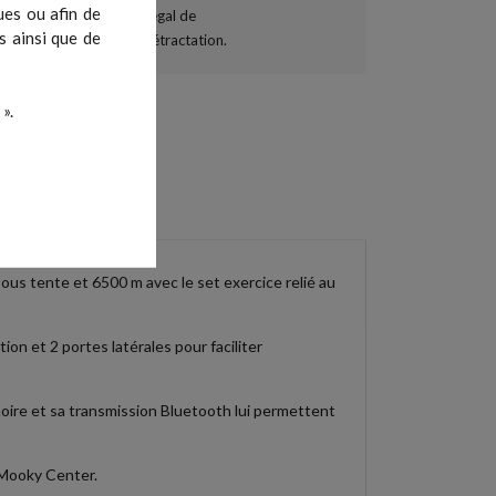
ues ou afin de
s ainsi que de
».
ous tente et 6500 m avec le set exercice relié au
ion et 2 portes latérales pour faciliter
moire et sa transmission Bluetooth lui permettent
 Mooky Center.