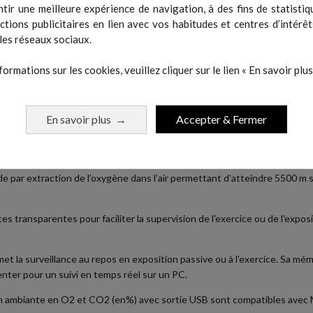
tir une meilleure expérience de navigation, à des fins de statistiq
actions publicitaires en lien avec vos habitudes et centres d’intérêt
les réseaux sociaux.
formations sur les cookies, veuillez cliquer sur le lien « En savoir plus 
En savoir plus
Accepter & Fermer
→
RODUIT
de par extraction de l’oxygène dans l’air permettant d'atteindre 5500 m s
 transparentes pour faciliter la supervision de l'exercice ou de l'exposit
t la surveillance au repos en exposition passive ou à l'exercice. Sa mé
nter pour un suivi en temps réel sur un PC.
on ambiante en O2 et CO2 (en%) avec sortie USB sont compatibles avec