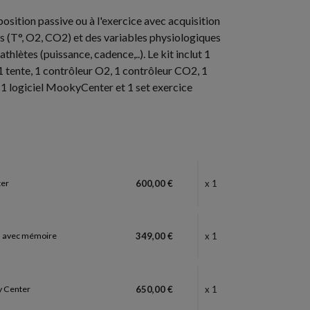
osition passive ou à l'exercice
avec acquisition
 (T°, O2, CO2) et des variables physiologiques
thlètes (puissance, cadence,..).
Le kit inclut 1
 tente, 1 contrôleur O2, 1 contrôleur CO2, 1
1 logiciel MookyCenter et 1 set exercice
ter
600,00 €
x 1
h avec mémoire
349,00 €
x 1
 Center
650,00 €
x 1