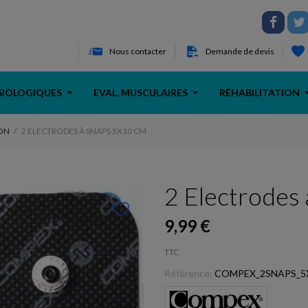
Nous contacter
Demande de devis
SIOLOGIQUES
EVAL. MUSCULAIRES
RÉHABILITATION
ON
2 ELECTRODES À SNAPS 5X10 CM
2 Electrodes
9,99 €
TTC
Référence:
COMPEX_2SNAPS_5