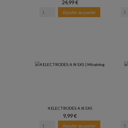
Prix
24,99 €
Ajouter au panier
4 ELECTRODES A fil 5X5
Prix
9,99 €
Ajouter au panier