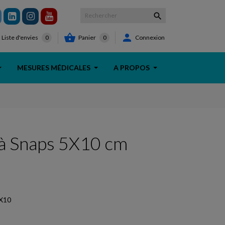



Panier
0
Connexion
Liste d'envies
0
MESURES MÉDICALES
A PROPOS
 à Snaps 5X10 cm
X10