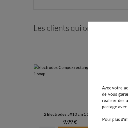
Les clients qui ont acheté c
Avec votre ac
de vous garan
réaliser des 
partage avec 
2 Electrodes 5X10 cm 1 Snap
4
Pour plus d'in
Prix
9,99 €