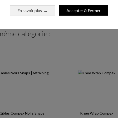
Ajouter au panier
Ajouter au pani
En savoir plus
Accepter & Fermer
→
 même catégorie :
Câbles Compex Noirs Snaps
Knee Wrap Compex