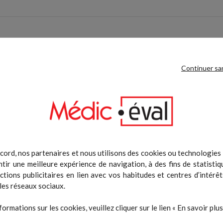
e produit ont également acheté :
Continuer sa
-70%
cord, nos partenaires et nous utilisons des cookies ou technologies s
tir une meilleure expérience de navigation, à des fins de statistiq
actions publicitaires en lien avec vos habitudes et centres d’intérêt
les réseaux sociaux.
 Electrodes à Snaps 5X5 cm
Support compteur SRM
formations sur les cookies, veuillez cliquer sur le lien « En savoir plus 
Prix
Prix
Prix de ba
9,99 €
7,50 €
25,00 €