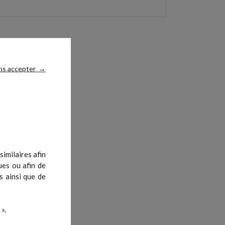
ns accepter
→
imilaires afin
ues ou afin de
s ainsi que de
».
se