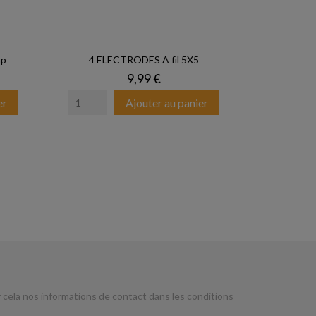
ap
4 ELECTRODES A fil 5X5
Prix
9,99 €
er
Ajouter au panier
cela nos informations de contact dans les conditions