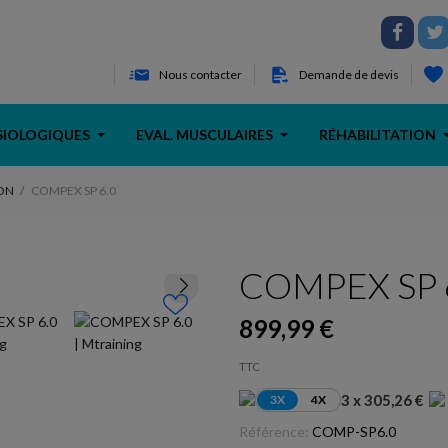
Nous contacter
Demande de devis
SIOLOGIQUES
EVAL. MUSCULAIRES
RÉHABILITATION
ON
COMPEX SP 6.0
COMPEX SP 
899,99 €
TTC
3 x 305,26 €
3X
4X
Référence:
COMP-SP6.0