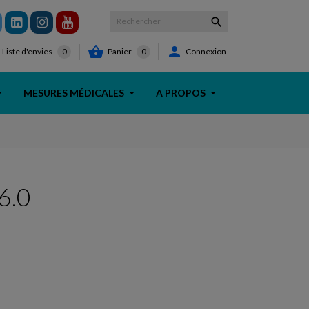



Panier
0
Connexion
Liste d'envies
0
MESURES MÉDICALES
A PROPOS
6.0