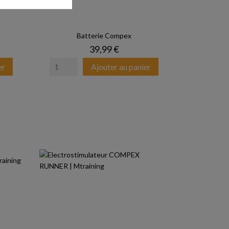
Batterie Compex
Prix
39,99 €
er
Ajouter au panier