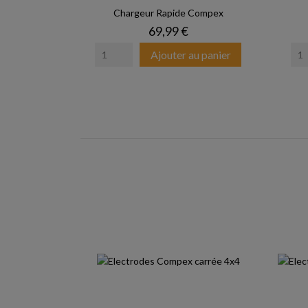
Chargeur Rapide Compex
Prix
69,99 €
Ajouter au panier