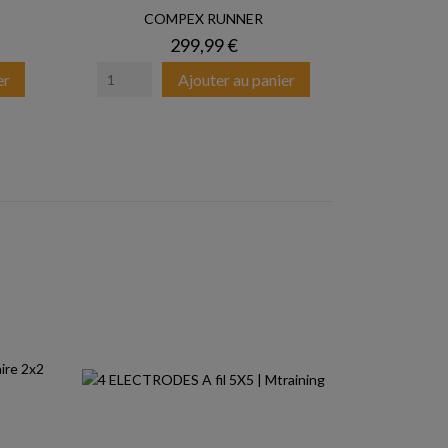
COMPEX RUNNER
Prix
299,99 €
er
Ajouter au panier