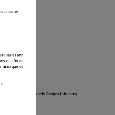
ns accepter
→
imilaires afin
ues ou afin de
s ainsi que de
».