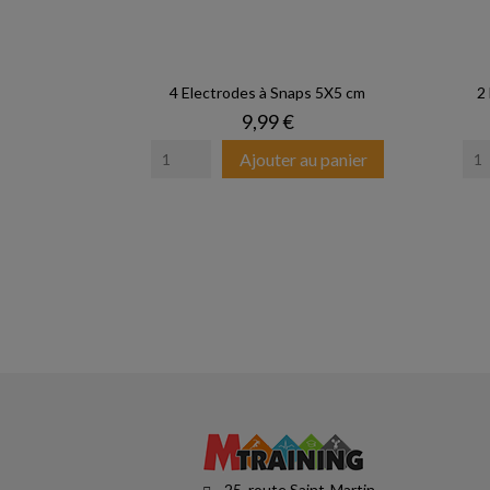
4 Electrodes à Snaps 5X5 cm
2
Prix
9,99 €
Ajouter au panier
25, route Saint-Martin