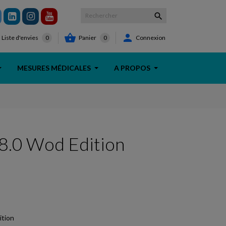



Panier
0
Connexion
Liste d'envies
0
MESURES MÉDICALES
A PROPOS
.0 Wod Edition
tion