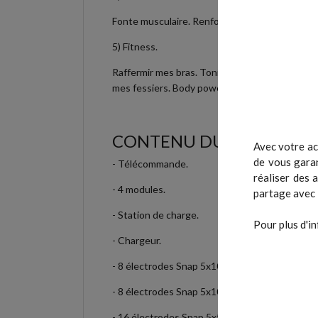
Fonte musculaire. Renforcement.
5)
Fitness.
Raffermir mes bras. Tonifier mes cuisses. Scu
mes fessiers. Body power. Drainage lymphatiq
CONTENU DU PACK
Avec votre ac
de vous garan
- Télécommande.
réaliser des 
- 4 modules.
partage avec 
- Station de charge.
Pour plus d'in
- Chargeur.
- 8 électrodes Snap 5x10 cm (double clip).
- 8 électrodes Snap 5x10 cm (simple clip).
- 16 électrodes Snap 5x5 cm (simple clip).