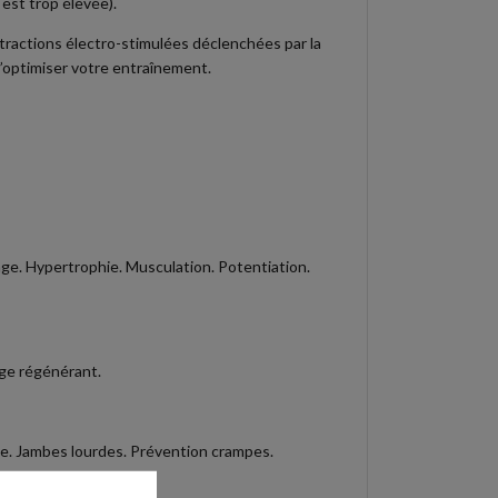
 est trop élevée).
tractions électro-stimulées déclenchées par la
’optimiser votre entraînement.
age. Hypertrophie. Musculation. Potentiation.
ge régénérant.
e. Jambes lourdes. Prévention crampes.