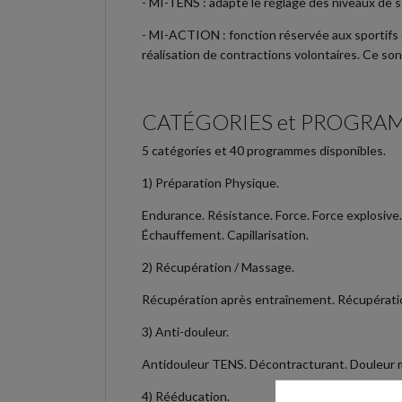
- MI-TENS
:
adapte le réglage des niveaux de st
- MI-ACTION
:
fonction réservée aux sportifs
réalisation de contractions volontaires. Ce s
CATÉGORIES et PROGRA
5 catégories et 40 programmes disponibles.
1)
Préparation Physique.
Endurance. Résistance. Force. Force explosive
Échauffement. Capillarisation.
2) Récupération / Massage.
Récupération après entraînement. Récupératio
3) Anti-douleur
.
Antidouleur TENS. Décontracturant. Douleur m
4)
Rééducation.