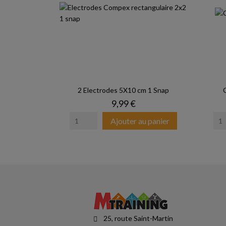
2 Electrodes 5X10 cm 1 Snap
Prix
9,99 €
Ajouter au panier
25, route Saint-Martin