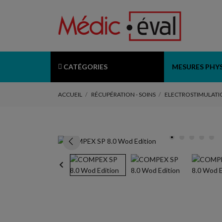
CATÉGORIES
MESURES PHY
ACCUEIL
RÉCUPÉRATION - SOINS
ELECTROSTIMULATI
keyboard_arrow_left