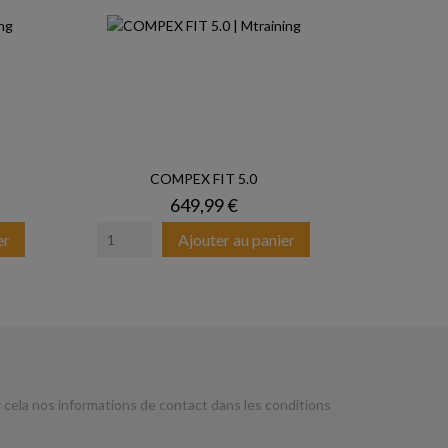
COMPEX FIT 5.0
Prix
649,99 €
er
Ajouter au panier
cela nos informations de contact dans les conditions