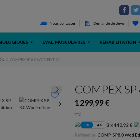
Nous contacter
Demande de devis
SIOLOGIQUES
EVAL. MUSCULAIRES
RÉHABILITATION
ON
COMPEX SP 8.0 WOD EDITION
COMPEX SP 8
1 299,99 €
keyboard_arrow_right
TTC
3 x 440,92 €
3X
4X
Référence:
COMP-SP8.0 Wod Edi