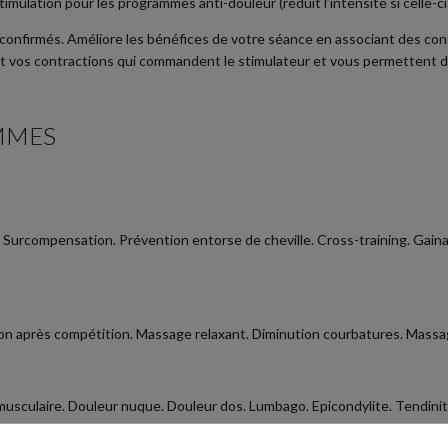
imulation pour les programmes anti-douleur (réduit l’intensité si celle-ci
 confirmés. Améliore les bénéfices de votre séance en associant des con
ont vos contractions qui commandent le stimulateur et vous permettent d
MMES
. Surcompensation. Prévention entorse de cheville. Cross-training. Gain
n après compétition. Massage relaxant. Diminution courbatures. Massa
usculaire. Douleur nuque. Douleur dos. Lumbago. Epicondylite. Tendinit