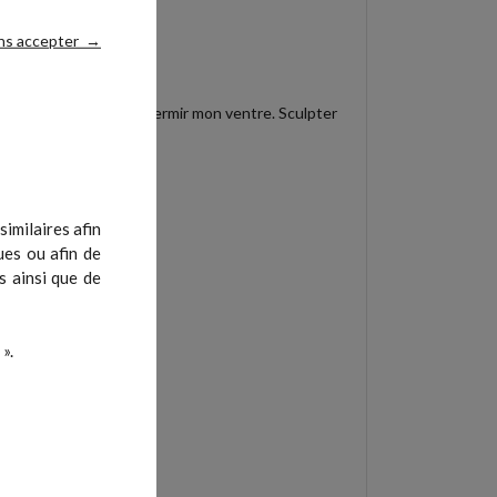
ns accepter
→
er mes pectoraux. Raffermir mon ventre. Sculpter
imilaires afin
ues ou afin de
s ainsi que de
».