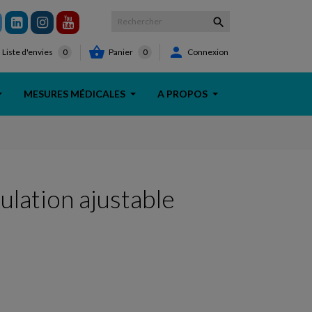



Panier
0
Connexion
Liste d'envies
0
MESURES MÉDICALES
A PROPOS
lation ajustable