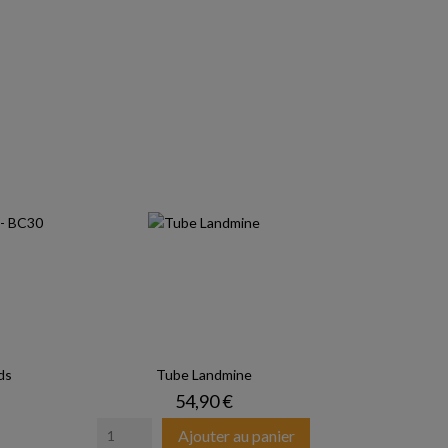
ds
Tube Landmine
Prix
54,90 €
Ajouter au panier