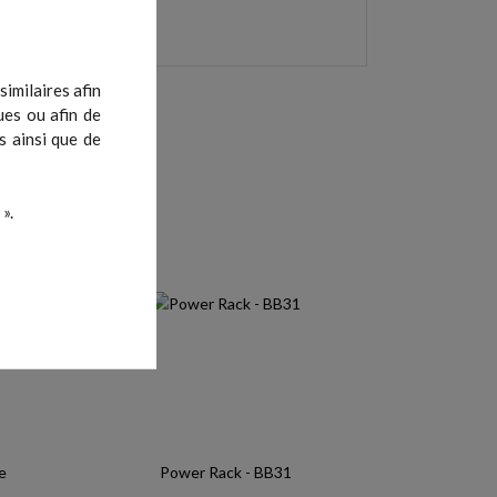
imilaires afin
ues ou afin de
s ainsi que de
».
e
Power Rack - BB31