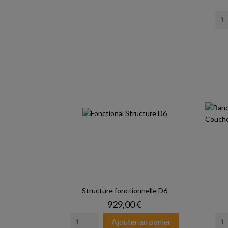
Structure fonctionnelle D6
Prix
929,00 €
Ajouter au panier