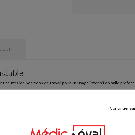
RODUIT
ustable
t toutes les positions de travail pour un usage intensif en salle profess
Continuer sa
kg
jouter le travail des quadriceps et des ischio-jambiers.