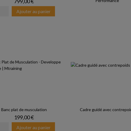
Prix
799,00 €
Performance
Ajouter au panier
Banc plat de musculation
Cadre guidé avec contrepoi
Prix
199,00 €
Ajouter au panier