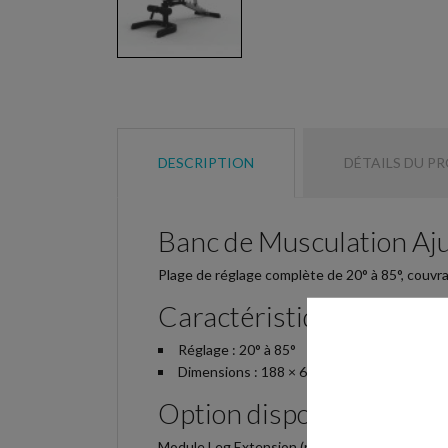
DESCRIPTION
DÉTAILS DU P
Banc de Musculation Aj
Plage de réglage complète de 20° à 85°, couvran
Caractéristiques
Réglage : 20° à 85°
Dimensions : 188 × 60 × 52 cm - Poids : 37 
Option disponible
Module Leg Extension (réf. AM_55081251) pour a