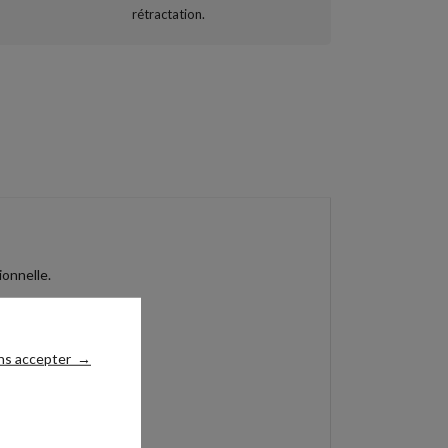
ionnelle.
ns accepter
→