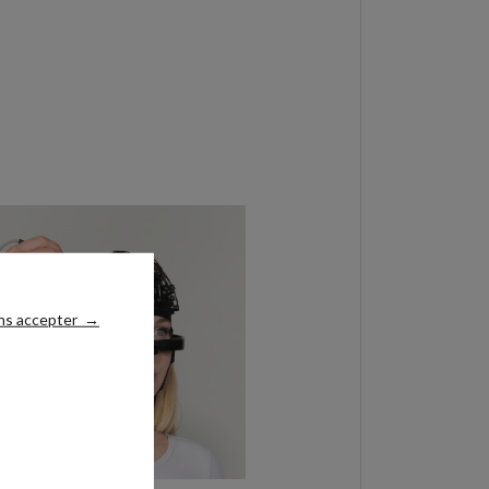
ns accepter
→