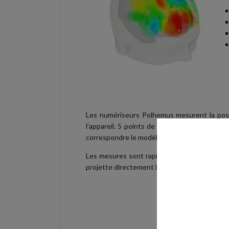
Les numériseurs Polhemus mesurent la pos
l'appareil. 5 points de référence sont mesuré
correspondre le modèle MNI, les données mesu
Les mesures sont rapides (moins d'une minut
projette directement la position des optodes