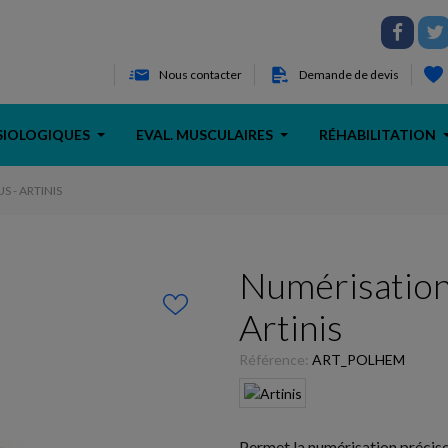
Nous contacter
Demande de devis
SIOLOGIQUES
EVAL. MUSCULAIRES
RÉHABILITATION
 - ARTINIS
Numérisation
Artinis
Référence:
ART_POLHEM
Permet la numérisation précise