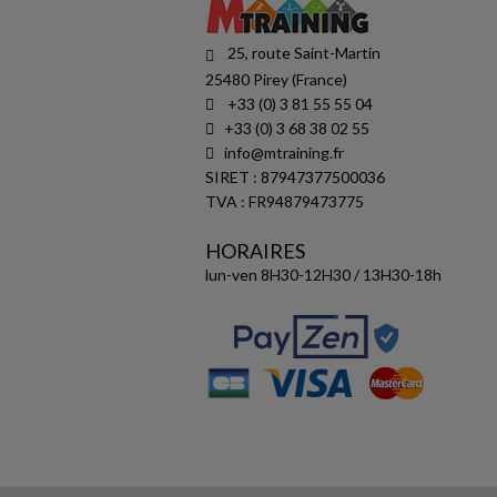
25, route Saint-Martin
25480 Pirey (France)
+33 (0) 3 81 55 55 04
+33 (0) 3 68 38 02 55
info@mtraining.fr
SIRET : 87947377500036
TVA : FR94879473775
HORAIRES
lun-ven 8H30-12H30 / 13H30-18h