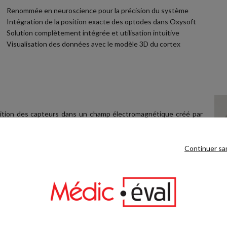
Renommée en neuroscience pour la précision du système
Intégration de la position exacte des optodes dans Oxysoft
Solution complètement intégrée et utilisation intuitive
Visualisation des données avec le modèle 3D du cortex
ition des capteurs dans un champ électromagnétique créé par
s à l'aide d'un stylet pointeur sur la tête du sujet afin de faire
rées et le template utilisé par le système Brite.
Continuer sa
e pour un Brite Dual) et comme Oxysoft connait le template, il
 sur modélisation 3D du cortex.