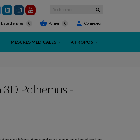



Panier
0
Connexion
Liste d'envies
0
MESURES MÉDICALES
A PROPOS
 3D Polhemus -
 des positions des capteurs pour une localisation