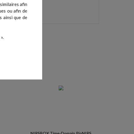
imilaires afin
ues ou afin de
s ainsi que de
».
NIRSBOX Time-Domain PioNIRS