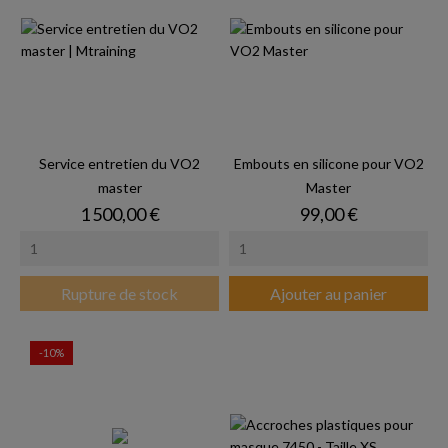
Service entretien du VO2
Embouts en silicone pour VO2
master
Master
Prix
Prix
1 500,00 €
99,00 €
Rupture de stock
Ajouter au panier
-10%