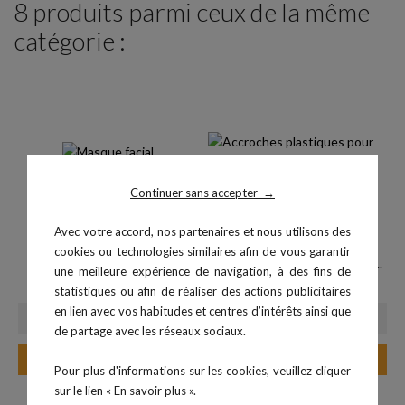
8 produits parmi ceux de la même
catégorie :
Continuer sans accepter
→
Avec votre accord, nos partenaires et nous utilisons des
cookies ou technologies similaires afin de vous garantir
Masque facial 7450 Taille P
Accroches plastiques taille S...
une meilleure expérience de navigation, à des fins de
Prix
Prix
110,00 €
38,40 €
statistiques ou afin de réaliser des actions publicitaires
en lien avec vos habitudes et centres d’intérêts ainsi que
de partage avec les réseaux sociaux.
Ajouter au panier
Ajouter au panier
Pour plus d'informations sur les cookies, veuillez cliquer
sur le lien « En savoir plus ».