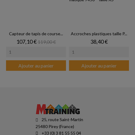
Capteur de tapis de course...
Accroches plastiques taille P...
Prix
Prix de base
Prix
107,10 €
38,40 €
119,00 €
Ajouter au panier
Ajouter au panier
25, route Saint-Martin
25480 Pirey (France)
+33 (0) 3 81 55 55 04