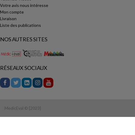
Votre avis nous intéresse
Mon compte
Livraison
Liste des publications
NOS AUTRES SITES
RÉSEAUX SOCIAUX
MedicEval © [2023]