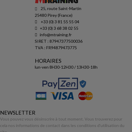
25, route Saint-Martin
25480 Pirey (France)
+33 (0) 3 81 55 55 04
+33 (0) 3 68 38 02 55
info@mtraining.fr
SIRET : 87947377500036
TVA : FR94879473775
HORAIRES
lun-ven 8H30-12H30 / 13H30-18h
NEWSLETTER
Vous pouvez vous désinscrire à tout moment. Vous trouverez pour
cela nos informations de contact dans les conditions d'utilisation du
site.