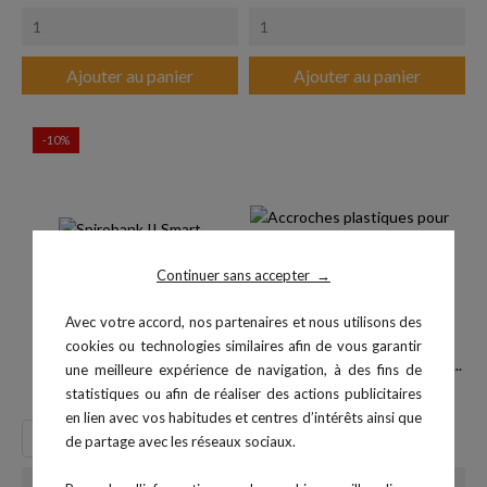
Ajouter au panier
Ajouter au panier
-10%
Continuer sans accepter
→
Avec votre accord, nos partenaires et nous utilisons des
cookies ou technologies similaires afin de vous garantir
Spirobank II Smart
Accroches plastiques taille M...
une meilleure expérience de navigation, à des fins de
Prix
Prix de base
Prix
1 350,00 €
38,40 €
1 500,00 €
statistiques ou afin de réaliser des actions publicitaires
en lien avec vos habitudes et centres d’intérêts ainsi que
de partage avec les réseaux sociaux.