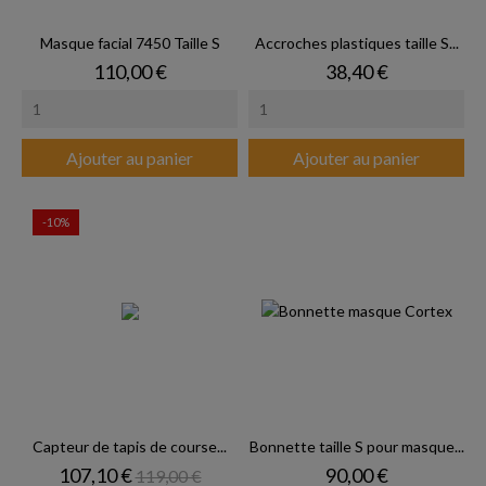
Masque facial 7450 Taille S
Accroches plastiques taille S...
Prix
Prix
110,00 €
38,40 €
Ajouter au panier
Ajouter au panier
-10%
Capteur de tapis de course...
Bonnette taille S pour masque...
Prix
Prix de base
Prix
107,10 €
90,00 €
119,00 €