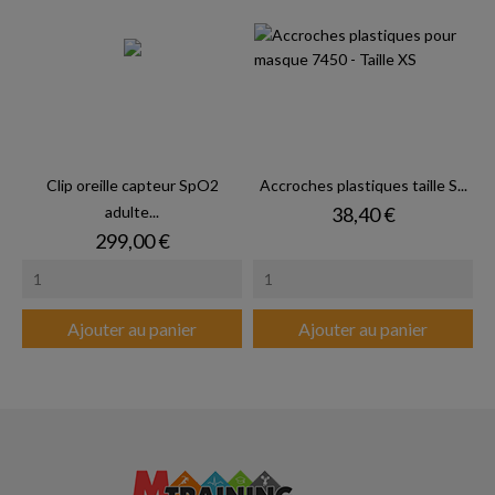
Clip oreille capteur SpO2
Accroches plastiques taille S...
Prix
adulte...
38,40 €
Prix
299,00 €
Ajouter au panier
Ajouter au panier